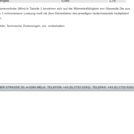
umglas
0,066
1,78
rmeverluste (W/m) in Tabelle 1 beziehen sich auf die Wärmeleitfähigkeit von Glaswolle.Die aus
e 1 entnommene Leistung muß mit dem Dämmfaktor des jeweiligen Isoliermaterials multipliziert
n.
hler, Technische Änderungen, etc. vorbehalten.
 STRASSE 50, A-3390 MELK. TELEFON: +43 (0) 2752-52911. TELEFAX: +43 (0) 2752-5291