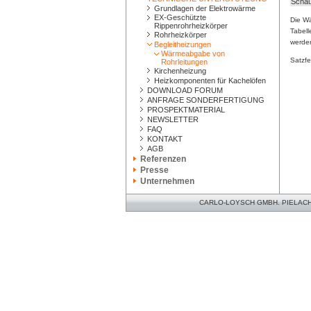
Scha
Grundlagen der Elektrowärme
EX-Geschützte
Die Wä
Rippenrohrheizkörper
Tabell
Rohrheizkörper
werde
Begleitheizungen
Wärmeabgabe von
Satzfe
Rohrleitungen
Kirchenheizung
Heizkomponenten für Kachelöfen
DOWNLOAD FORUM
ANFRAGE SONDERFERTIGUNG
PROSPEKTMATERIAL
NEWSLETTER
FAQ
KONTAKT
AGB
Referenzen
Presse
Unternehmen
CARLO-LOYSCH GMBH. PIELACHER