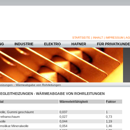
STARTSEITE
|
INHALT
|
IMPRESSUM
|
AG
NG
INDUSTRIE
ELEKTRO
HAFNER
FÜR PRIVATKUND
heizungen
Wärmeabgabe von Rohrleitungen
EGLEITHEIZUNGEN - WÄRMEABGABE VON ROHRLEITUNGEN
ial
Wärmeleitfähigkeit
Faktor
olle, Gummi geschäumt
0,037
1
rethanschaum
0,027
0,73
olle
0,044
1,19
msilikat Mineralwolle
0,054
1,46