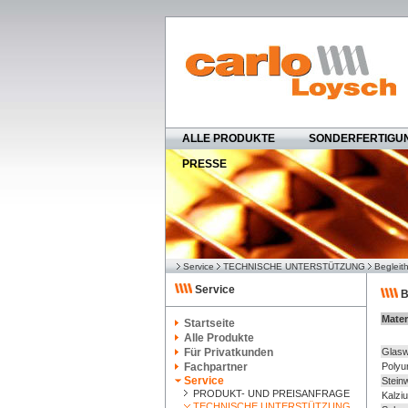
ALLE PRODUKTE
SONDERFERTIGU
PRESSE
Service
TECHNISCHE UNTERSTÜTZUNG
Begleit
Service
B
Mater
Startseite
Alle Produkte
Für Privatkunden
Glasw
Fachpartner
Polyu
Service
Steinw
PRODUKT- UND PREISANFRAGE
Kalziu
TECHNISCHE UNTERSTÜTZUNG