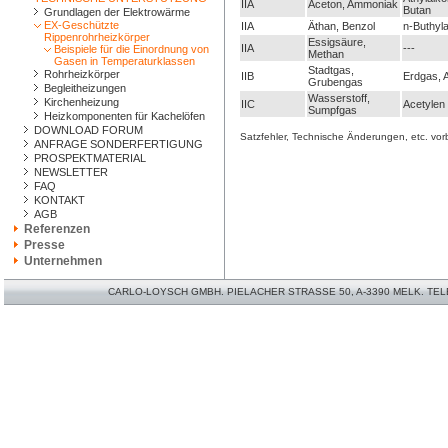
IIA
Aceton, Ammoniak
Butan
Grundlagen der Elektrowärme
EX-Geschützte
IIA
Äthan, Benzol
n-Buthyla
Rippenrohrheizkörper
Essigsäure,
IIA
---
Beispiele für die Einordnung von
Methan
Gasen in Temperaturklassen
Stadtgas,
Rohrheizkörper
IIB
Erdgas, 
Grubengas
Begleitheizungen
Wasserstoff,
Kirchenheizung
IIC
Acetylen
Sumpfgas
Heizkomponenten für Kachelöfen
DOWNLOAD FORUM
Satzfehler, Technische Änderungen, etc. vor
ANFRAGE SONDERFERTIGUNG
PROSPEKTMATERIAL
NEWSLETTER
FAQ
KONTAKT
AGB
Referenzen
Presse
Unternehmen
CARLO-LOYSCH GMBH. PIELACHER STRASSE 50, A-3390 MELK. TELEFO