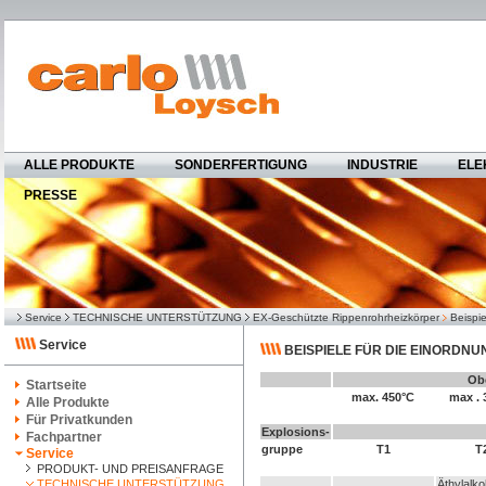
ALLE PRODUKTE
SONDERFERTIGUNG
INDUSTRIE
ELE
PRESSE
Service
TECHNISCHE UNTERSTÜTZUNG
EX-Geschützte Rippenrohrheizkörper
Beispi
Service
BEISPIELE FÜR DIE EINORDN
Ob
Startseite
max. 450°C
max . 
Alle Produkte
Für Privatkunden
Explosions-
Fachpartner
gruppe
T1
T
Service
PRODUKT- UND PREISANFRAGE
TECHNISCHE UNTERSTÜTZUNG
Äthylalko