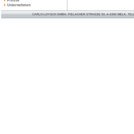
Presse
Unternehmen
CARLO-LOYSCH GMBH. PIELACHER STRASSE 50, A-3390 MELK. TELEFO