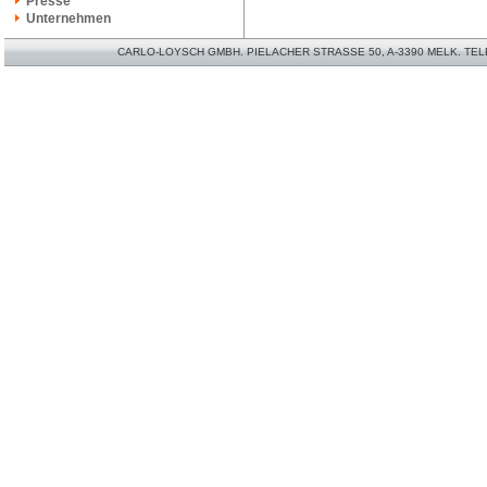
Presse
Unternehmen
CARLO-LOYSCH GMBH. PIELACHER STRASSE 50, A-3390 MELK. TELEFO