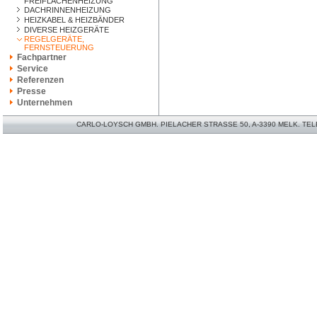
FREIFLÄCHENHEIZUNG
DACHRINNENHEIZUNG
HEIZKABEL & HEIZBÄNDER
DIVERSE HEIZGERÄTE
REGELGERÄTE,
FERNSTEUERUNG
Fachpartner
Service
Referenzen
Presse
Unternehmen
CARLO-LOYSCH GMBH. PIELACHER STRASSE 50, A-3390 MELK. TELEFO