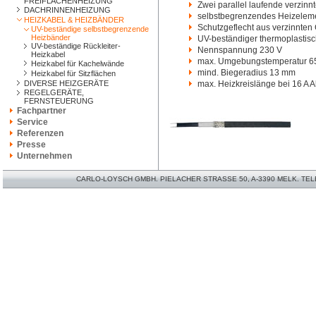
FREIFLÄCHENHEIZUNG
Zwei parallel laufende verzinn
DACHRINNENHEIZUNG
selbstbegrenzendes Heizeleme
HEIZKABEL & HEIZBÄNDER
Schutzgeflecht aus verzinnten
UV-beständige selbstbegrenzende
Heizbänder
UV-beständiger thermoplastis
UV-beständige Rückleiter-
Nennspannung 230 V
Heizkabel
max. Umgebungstemperatur 6
Heizkabel für Kachelwände
mind. Biegeradius 13 mm
Heizkabel für Sitzflächen
DIVERSE HEIZGERÄTE
max. Heizkreislänge bei 16 A 
REGELGERÄTE,
FERNSTEUERUNG
Fachpartner
Service
Referenzen
Presse
Unternehmen
CARLO-LOYSCH GMBH. PIELACHER STRASSE 50, A-3390 MELK. TELEFO