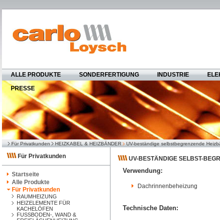
ALLE PRODUKTE
SONDERFERTIGUNG
INDUSTRIE
ELE
PRESSE
Für Privatkunden
HEIZKABEL & HEIZBÄNDER
UV-beständige selbstbegrenzende Heizb
Für Privatkunden
UV-BESTÄNDIGE SELBST-BEG
Verwendung:
Startseite
Alle Produkte
Dachrinnenbeheizung
Für Privatkunden
RAUMHEIZUNG
HEIZELEMENTE FÜR
Technische Daten:
KACHELÖFEN
FUSSBODEN-, WAND &