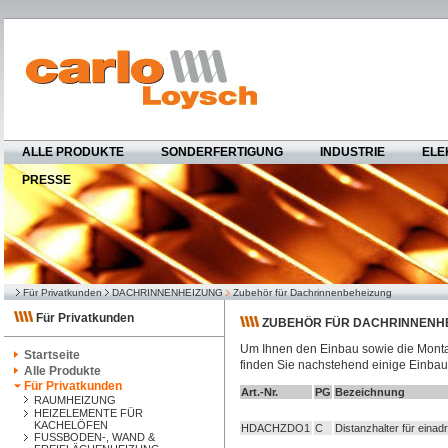
ALLE PRODUKTE
SONDERFERTIGUNG
INDUSTRIE
ELE
PRESSE
Für Privatkunden
DACHRINNENHEIZUNG
Zubehör für Dachrinnenbeheizung
Für Privatkunden
ZUBEHÖR FÜR DACHRINNENH
Um Ihnen den Einbau sowie die Monta
Startseite
finden Sie nachstehend einige Einbauh
Alle Produkte
Für Privatkunden
Art.-Nr.
PG
Bezeichnung
RAUMHEIZUNG
HEIZELEMENTE FÜR
KACHELÖFEN
HDACHZDO1
C
Distanzhalter für einadr
FUSSBODEN-, WAND &