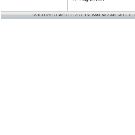
Lieferung: frei Haus
CARLO-LOYSCH GMBH. PIELACHER STRASSE 50, A-3390 MELK. TELEFO