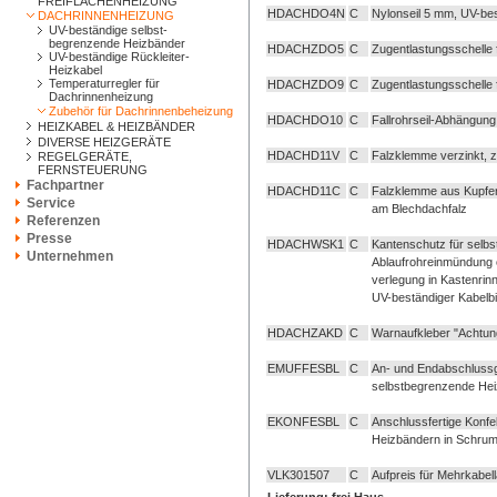
FREIFLÄCHENHEIZUNG
HDACHDO4N
C
Nylonseil 5 mm, UV-be
DACHRINNENHEIZUNG
UV-beständige selbst-
begrenzende Heizbänder
HDACHZDO5
C
Zugentlastungsschelle f
UV-beständige Rückleiter-
Heizkabel
Temperaturregler für
HDACHZDO9
C
Zugentlastungsschelle
Dachrinnenheizung
Zubehör für Dachrinnenbeheizung
HDACHDO10
C
Fallrohrseil-Abhängung
HEIZKABEL & HEIZBÄNDER
DIVERSE HEIZGERÄTE
HDACHD11V
C
Falzklemme verzinkt, z
REGELGERÄTE,
FERNSTEUERUNG
Fachpartner
HDACHD11C
C
Falzklemme aus Kupfer,
Service
am Blechdachfalz
Referenzen
Presse
HDACHWSK1
C
Kantenschutz für selb
Unternehmen
Ablaufrohreinmündung o
verlegung in Kastenrin
UV-beständiger Kabelb
HDACHZAKD
C
Warnaufkleber "Achtun
EMUFFESBL
C
An- und Endabschlussga
selbstbegrenzende Hei
EKONFESBL
C
Anschlussfertige Konf
Heizbändern in Schrum
VLK301507
C
Aufpreis für Mehrkabe