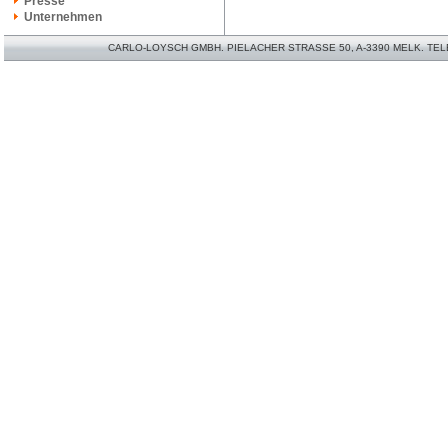
Presse
Unternehmen
CARLO-LOYSCH GMBH. PIELACHER STRASSE 50, A-3390 MELK. TELEFO