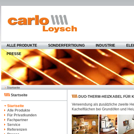
ALLE PRODUKTE
SONDERFERTIGUNG
INDUSTRIE
ELE
PRESSE
Startseite
Startseite
DUO-THERM-HEIZKABEL FÜR
Verwendung als
z
usätzliche zweite He
Startseite
Kachelflächen bei Grundöfen und Hei
Alle Produkte
Für Privatkunden
Fachpartner
Service
Referenzen