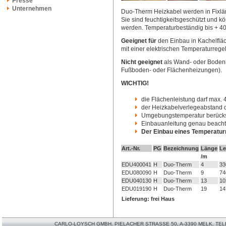
Presse
Unternehmen
Duo-Therm Heizkabel werden in Fixlän
Sie sind feuchtigkeitsgeschützt und 
werden. Temperaturbeständig bis + 
Geeignet für
den Einbau in Kachelflä
mit einer elektrischen Temperaturreg
Nicht geeignet
als Wand- oder Bodenh
Fußboden- oder Flächenheizungen).
WICHTIG!
die Flächenleistung darf max.
der Heizkabelverlegeabstand d
Umgebungstemperatur berücks
Einbauanleitung genau beacht
Der Einbau eines Temperaturr
Art.-Nr.
PG
Bezeichnung
Länge
Le
/m
EDU400041
H
Duo-Therm
4
33
EDU080090
H
Duo-Therm
9
74
EDU040130
H
Duo-Therm
13
10
EDU019190
H
Duo-Therm
19
14
Lieferung: frei Haus
CARLO-LOYSCH GMBH. PIELACHER STRASSE 50, A-3390 MELK. TELEFO