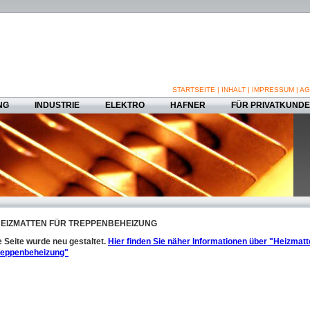
STARTSEITE
|
INHALT
|
IMPRESSUM
|
AG
NG
INDUSTRIE
ELEKTRO
HAFNER
FÜR PRIVATKUND
EIZMATTEN FÜR TREPPENBEHEIZUNG
 Seite wurde neu gestaltet.
Hier finden Sie näher Informationen über "Heizmat
Treppenbeheizung"