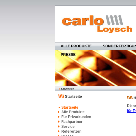
ALLE PRODUKTE
SONDERFERTIGU
PRESSE
Startseite
Startseite
H
Diese
Startseite
für 
Alle Produkte
Für Privatkunden
Fachpartner
Service
Referenzen