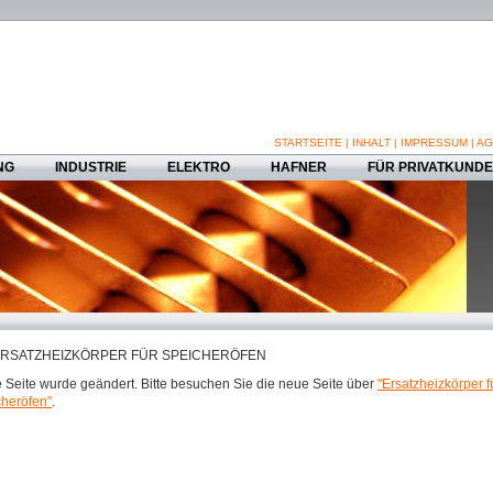
STARTSEITE
|
INHALT
|
IMPRESSUM
|
AG
NG
INDUSTRIE
ELEKTRO
HAFNER
FÜR PRIVATKUND
RSATZHEIZKÖRPER FÜR SPEICHERÖFEN
 Seite wurde geändert. Bitte besuchen Sie die neue Seite über
"Ersatzheizkörper f
heröfen"
.