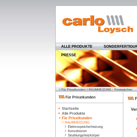
ALLE PRODUKTE
SONDERFERTIGU
PRESSE
Für Privatkunden
RAUMHEIZUNG
Frostwächter
Für Privatkunden
F
Startseite
Ve
Alle Produkte
Für Privatkunden
RAUMHEIZUNG
Elektrospeicherheizung
Konvektoren
Strahlungsheizkörper