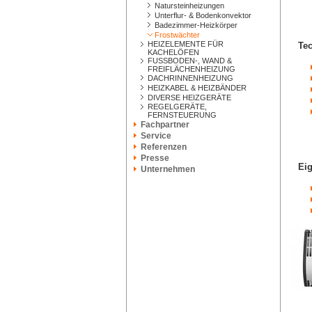
Natursteinheizungen
Unterflur- & Bodenkonvektor
Badezimmer-Heizkörper
Frostwächter
HEIZELEMENTE FÜR
Tec
KACHELÖFEN
FUSSBODEN-, WAND &
FREIFLÄCHENHEIZUNG
DACHRINNENHEIZUNG
HEIZKABEL & HEIZBÄNDER
DIVERSE HEIZGERÄTE
REGELGERÄTE,
FERNSTEUERUNG
Fachpartner
Service
Referenzen
Presse
Eig
Unternehmen