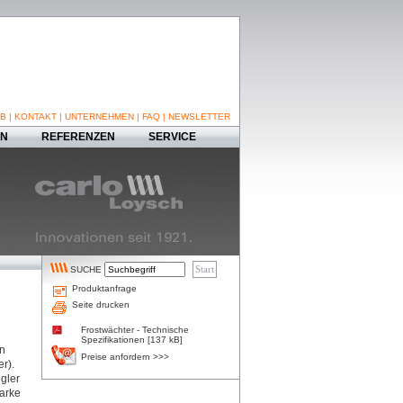
B
|
KONTAKT
|
UNTERNEHMEN
|
FAQ
|
NEWSLETTER
EN
REFERENZEN
SERVICE
SUCHE
Produktanfrage
Seite drucken
Frostwächter - Technische
Spezifikationen [137 kB]
en
Preise anfordern >>>
r).
gler
arke