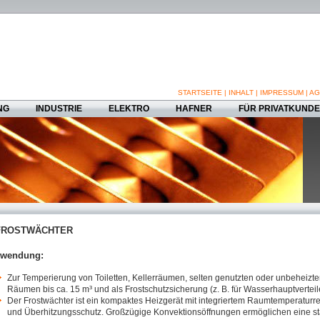
STARTSEITE
|
INHALT
|
IMPRESSUM
|
AG
NG
INDUSTRIE
ELEKTRO
HAFNER
FÜR PRIVATKUND
ROSTWÄCHTER
rwendung:
Zur Temperierung von Toiletten, Kellerräumen, selten genutzten oder unbeheizt
Räumen bis ca. 15 m³ und als Frostschutzsicherung (z. B. für Wasserhauptverteile
Der Frostwächter ist ein kompaktes Heizgerät mit integriertem Raumtemperaturre
und Überhitzungsschutz. Großzügige Konvektionsöffnungen ermöglichen eine st