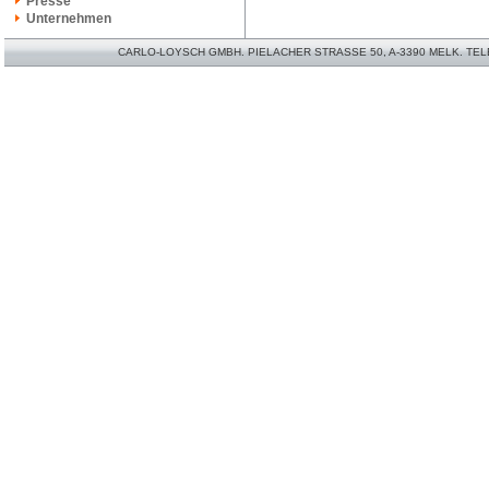
Presse
Unternehmen
CARLO-LOYSCH GMBH. PIELACHER STRASSE 50, A-3390 MELK. TELEFO