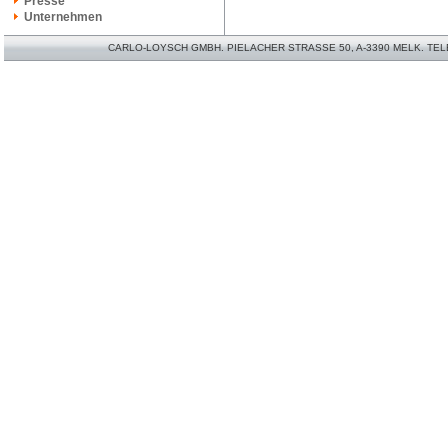
Presse
Unternehmen
CARLO-LOYSCH GMBH. PIELACHER STRASSE 50, A-3390 MELK. TELEFO