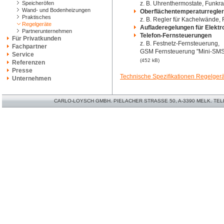
Speicheröfen
z. B. Uhrenthermostate, Funkr
Wand- und Bodenheizungen
Oberflächentemperaturregler
Praktisches
z. B. Regler für Kachelwände
Regelgeräte
Aufladeregelungen für Elekt
Partnerunternehmen
Telefon-Fernsteuerungen
Für Privatkunden
z. B. Festnetz-Fernsteuerung,
Fachpartner
GSM Fernsteuerung "Mini-SM
Service
(452 kB)
Referenzen
Presse
Technische Spezifikationen Regelger
Unternehmen
CARLO-LOYSCH GMBH. PIELACHER STRASSE 50, A-3390 MELK. TELEFO