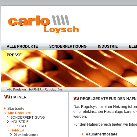
ALLE PRODUKTE
SONDERFERTIGUNG
INDUSTRIE
ELE
PRESSE
Alle Produkte
HAFNER
Regelgeräte
HAFNER
REGELGERÄTE FÜR DEN HAFN
Das Regelsystem einer Heizung ist en
Startseite
einer elektrischen Heizanlage kann di
Alle Produkte
werden.
SONDERFERTIGUNG
INDUSTRIE
Für den Hafnerbereich bieten wir fo
ELEKTRO
HAFNER
Raumthermostate
Direktheizungen