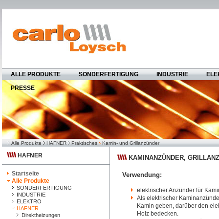
ALLE PRODUKTE
SONDERFERTIGUNG
INDUSTRIE
ELE
PRESSE
Alle Produkte
HAFNER
Praktisches
Kamin- und Grillanzünder
HAFNER
KAMINANZÜNDER, GRILLAN
Startseite
Verwendung:
Alle Produkte
SONDERFERTIGUNG
elektrischer Anzünder für Kami
INDUSTRIE
Als elektrischer Kaminanzünde
ELEKTRO
Kamin geben, darüber den ele
HAFNER
Holz bedecken.
Direktheizungen