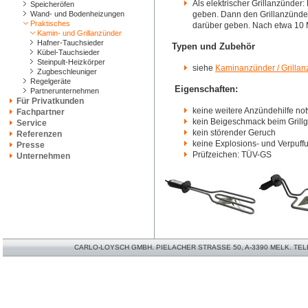
Als elektrischer Grillanzünder
Speicheröfen
Wand- und Bodenheizungen
geben. Dann den Grillanzünde
Praktisches
darüber geben. Nach etwa 10 Min
Kamin- und Grillanzünder
Hafner-Tauchsieder
Typen und Zubehör
Kübel-Tauchsieder
Steinpult-Heizkörper
siehe
Kaminanzünder / Grillan
Zugbeschleuniger
Regelgeräte
Eigenschaften:
Partnerunternehmen
Für Privatkunden
keine weitere Anzündehilfe no
Fachpartner
kein Beigeschmack beim Grillg
Service
kein störender Geruch
Referenzen
keine Explosions- und Verpuff
Presse
Prüfzeichen: TÜV-GS
Unternehmen
CARLO-LOYSCH GMBH. PIELACHER STRASSE 50, A-3390 MELK. TELEFO