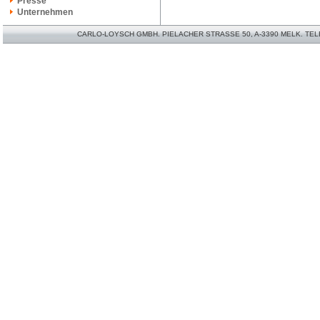
Presse
Unternehmen
CARLO-LOYSCH GMBH. PIELACHER STRASSE 50, A-3390 MELK. TELEFO