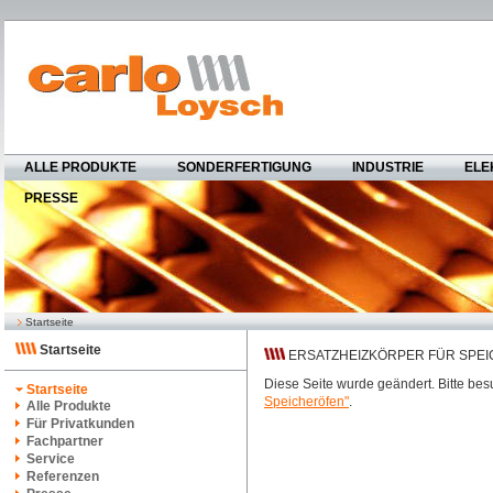
ALLE PRODUKTE
SONDERFERTIGUNG
INDUSTRIE
ELE
PRESSE
Startseite
Startseite
ERSATZHEIZKÖRPER FÜR SPE
Diese Seite wurde geändert. Bitte be
Startseite
Speicheröfen"
.
Alle Produkte
Für Privatkunden
Fachpartner
Service
Referenzen