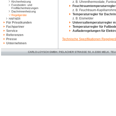
Kirchenheizung
z. B. Uhrenthermostate, Funkr
Fussboden- und
Feuchtraumtemperaturregler
Freiflächenheizungen
z. B. Feuchtraum-Kapillarrohrr
Dachrinnenheizung
Temperaturregler für Dachrin
Regelgeräte
z. B. Eismelder
HAFNER
Für Privatkunden
Universaltemperaturregler mi
Fachpartner
Temperaturregler für Fußbod
Service
Aufladeregelungen für Elekt
Referenzen
Presse
Technische Spezifikationen Regelger
Unternehmen
CARLO-LOYSCH GMBH. PIELACHER STRASSE 50, A-3390 MELK. TELEFO