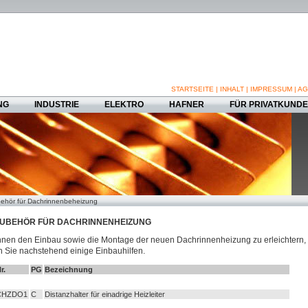
STARTSEITE
|
INHALT
|
IMPRESSUM
|
AG
NG
INDUSTRIE
ELEKTRO
HAFNER
FÜR PRIVATKUND
ehör für Dachrinnenbeheizung
UBEHÖR FÜR DACHRINNENHEIZUNG
nen den Einbau sowie die Montage der neuen Dachrinnenheizung zu erleichtern,
n Sie nachstehend einige Einbauhilfen.
r.
PG
Bezeichnung
CHZDO1
C
Distanzhalter für einadrige Heizleiter