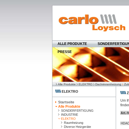
ALLE PRODUKTE
SONDERFERTIGU
PRESSE
Alle Produkte
ELEKTRO
Dachrinnenheizung
Zub
ELEKTRO
Z
Um Ih
Startseite
finde
Alle Produkte
SONDERFERTIGUNG
Art.-N
INDUSTRIE
ELEKTRO
Raumheizung
HDA
Diverse Heizgeräte