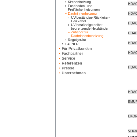
Kirchenheizung
HDA
Fussboden- und
Freiflächenheizungen
Dachrinnenheizung
HDA
UV-beständige Rückleiter-
Heizkabel
HDA
UV-beständige selbst-
begrenzende Heizbänder
Zubehör für
HDA
Dachrinnenbeheizung
Regelgeräte
HDAC
HAFNER
Für Privatkunden
HDA
Fachpartner
Service
Referenzen
HDA
Presse
Unternehmen
HDA
EMUF
EKON
VLK3