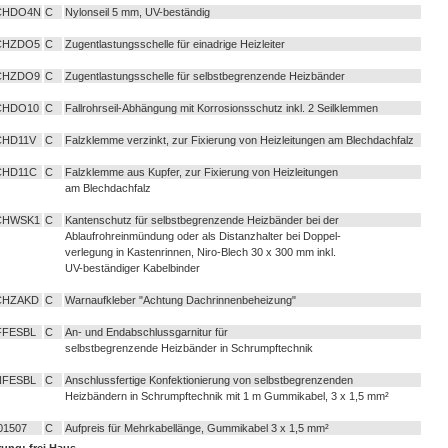
CHDO4N
C
Nylonseil 5 mm, UV-beständig
CHZDO5
C
Zugentlastungsschelle für einadrige Heizleiter
CHZDO9
C
Zugentlastungsschelle für selbstbegrenzende Heizbänder
CHDO10
C
Fallrohrseil-Abhängung mit Korrosionsschutz inkl. 2 Seilklemmen
HD11V
C
Falzklemme verzinkt, zur Fixierung von Heizleitungen am Blechdachfalz
CHD11C
C
Falzklemme aus Kupfer, zur Fixierung von Heizleitungen
am Blechdachfalz
CHWSK1
C
Kantenschutz für selbstbegrenzende Heizbänder bei der
Ablaufrohreinmündung oder als Distanzhalter bei Doppel-
verlegung in Kastenrinnen, Niro-Blech 30 x 300 mm inkl.
UV-beständiger Kabelbinder
CHZAKD
C
Warnaufkleber "Achtung Dachrinnenbeheizung"
FESBL
C
An- und Endabschlussgarnitur für
selbstbegrenzende Heizbänder in Schrumpftechnik
FESBL
C
Anschlussfertige Konfektionierung von selbstbegrenzenden
Heizbändern in Schrumpftechnik mit 1 m Gummikabel, 3 x 1,5 mm²
01507
C
Aufpreis für Mehrkabellänge, Gummikabel 3 x 1,5 mm²