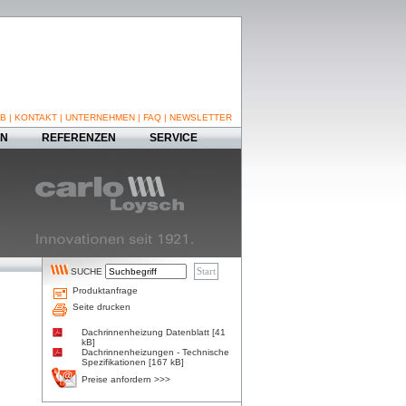
B
|
KONTAKT
|
UNTERNEHMEN
|
FAQ
|
NEWSLETTER
EN
REFERENZEN
SERVICE
SUCHE
Produktanfrage
Seite drucken
Dachrinnenheizung Datenblatt [41
kB]
Dachrinnenheizungen - Technische
Spezifikationen [167 kB]
Preise anfordern >>>