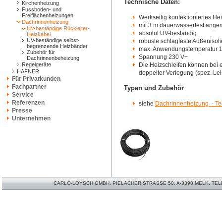
Technische Daten:
Kirchenheizung
Fussboden- und
Freiflächenheizungen
Werkseitig konfektioniertes He
Dachrinnenheizung
mit 3 m dauerwasserfest angem
UV-beständige Rückleiter-
absolut UV-beständig
Heizkabel
UV-beständige selbst-
robuste schlagfeste Außenisol
begrenzende Heizbänder
max. Anwendungstemperatur 
Zubehör für
Spannung 230 V~
Dachrinnenbeheizung
Regelgeräte
Die Heizschleifen können bei 
HAFNER
doppelter Verlegung (spez. Le
Für Privatkunden
Fachpartner
Typen und Zubehör
Service
Referenzen
siehe
Dachrinnenheizung - Te
Presse
Unternehmen
CARLO-LOYSCH GMBH. PIELACHER STRASSE 50, A-3390 MELK. TELEFO