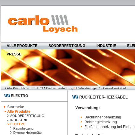
ALLE PRODUKTE
SONDERFERTIGUNG
INDUSTRIE
ELE
PRESSE
Alle Produkte
ELEKTRO
Dachrinnenheizung
UV-beständige Rückleiter-Heizkabel
ELEKTRO
RÜCKLEITER-HEIZKABEL
Startseite
Verwendung:
Alle Produkte
SONDERFERTIGUNG
Dachrinnenbeheizung
INDUSTRIE
Rohrbegleitheizung
ELEKTRO
Freiflächenheizung bei Einbau 
Raumheizung
Diverse Heizgeräte