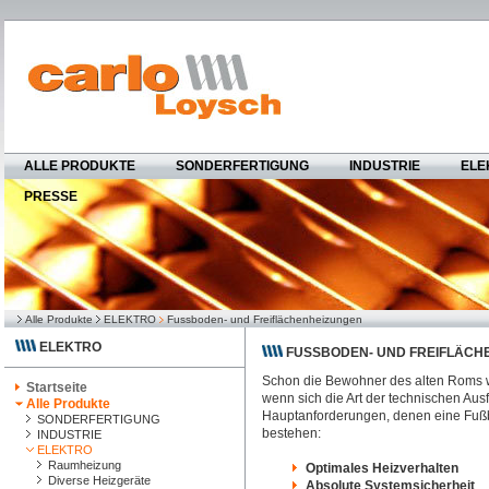
ALLE PRODUKTE
SONDERFERTIGUNG
INDUSTRIE
ELE
PRESSE
Alle Produkte
ELEKTRO
Fussboden- und Freiflächenheizungen
ELEKTRO
FUSSBODEN- UND FREIFLÄCH
Schon die Bewohner des alten Roms w
Startseite
wenn sich die Art der technischen Ausf
Alle Produkte
Hauptanforderungen, denen eine Fuß
SONDERFERTIGUNG
bestehen:
INDUSTRIE
ELEKTRO
Raumheizung
Optimales Heizverhalten
Diverse Heizgeräte
Absolute Systemsicherheit