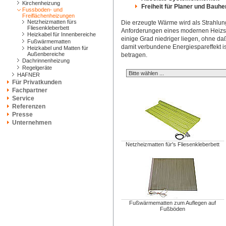
Kirchenheizung
Freiheit für Planer und Bauhe
Fussboden- und
Freiflächenheizungen
Netzheizmatten fürs
Die erzeugte Wärme wird als Strahl
Fliesenkleberbett
Anforderungen eines modernen Heizs
Heizkabel für Innenbereiche
einige Grad niedriger liegen, ohne da
Fußwärmematten
damit verbundene Energiespareffekt is
Heizkabel und Matten für
Außenbereiche
betragen.
Dachrinnenheizung
Regelgeräte
HAFNER
Für Privatkunden
Fachpartner
Service
Referenzen
Presse
Unternehmen
Netzheizmatten für's Fliesenkleberbett
Fußwärmematten zum Auflegen auf
Fußböden