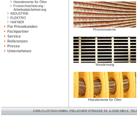
Heizelemente für Öfen
Frostschutzheizung -
Arbeitsplatzbeheizung
INDUSTRIE
ELEKTRO
HAFNER
Für Privatkunden
Prozesswärme
Fachpartner
Service
Referenzen
Presse
Unternehmen
Vorwärmung
Heizelemente für Öfen
CARLO-LOYSCH GMBH. PIELACHER STRASSE 50, A-3390 MELK. TELEFO