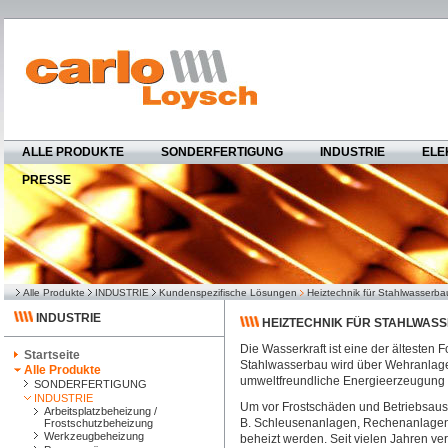
ALLE PRODUKTE
SONDERFERTIGUNG
INDUSTRIE
ELE
PRESSE
Alle Produkte
INDUSTRIE
Kundenspezifische Lösungen
Heiztechnik für Stahlwasserba
INDUSTRIE
HEIZTECHNIK FÜR STAHLWAS
Die Wasserkraft ist eine der älteste
Startseite
Stahlwasserbau wird über Wehranlag
Alle Produkte
umweltfreundliche Energieerzeugung 
SONDERFERTIGUNG
INDUSTRIE
Um vor Frostschäden und Betriebsausfä
Arbeitsplatzbeheizung /
B. Schleusenanlagen, Rechenanlagen,
Frostschutzbeheizung
Werkzeugbeheizung
beheizt werden. Seit vielen Jahren v