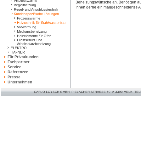
Prozesswärme
Beheizungswünsche an. Benötigen auc
Begleitheizung
Ihnen gerne ein maßgeschneidertes A
Regel- und Anschlusstechnik
Kundenspezifische Lösungen
Prozesswärme
Heiztechnik für Stahlwasserbau
Vorwärmung
Mediumsbeheizung
Heizelemente für Öfen
Frostschutz und
Arbeitsplatzbeheizung
ELEKTRO
HAFNER
Für Privatkunden
Fachpartner
Service
Referenzen
Presse
Unternehmen
CARLO-LOYSCH GMBH. PIELACHER STRASSE 50, A-3390 MELK. TELEFO