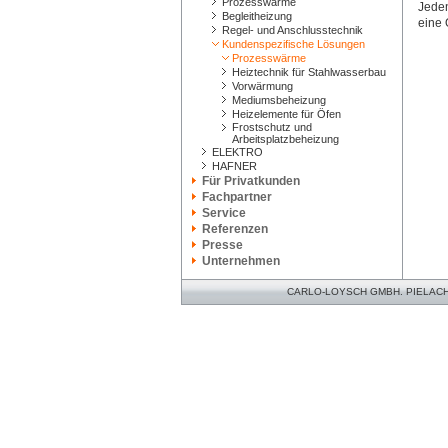
Prozesswärme
Jeden
Begleitheizung
eine 
Regel- und Anschlusstechnik
Kundenspezifische Lösungen
Prozesswärme
Heiztechnik für Stahlwasserbau
Vorwärmung
Mediumsbeheizung
Heizelemente für Öfen
Frostschutz und
Arbeitsplatzbeheizung
ELEKTRO
HAFNER
Für Privatkunden
Fachpartner
Service
Referenzen
Presse
Unternehmen
CARLO-LOYSCH GMBH. PIELACHER