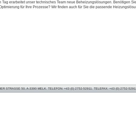
 Tag erarbeitet unser technisches Team neue Beheizungslösungen. Benötigen Si
Optimierung für Ihre Prozesse? Wir finden auch für Sie die passende Heizungslös
 STRASSE 50, A-3390 MELK. TELEFON: +43 (0) 2752-52911. TELEFAX: +43 (0) 2752-5291