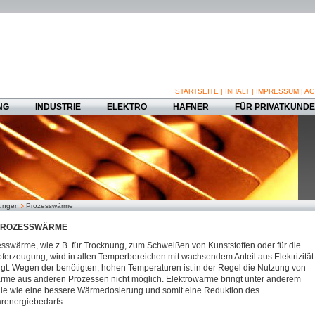
STARTSEITE
|
INHALT
|
IMPRESSUM
|
AG
NG
INDUSTRIE
ELEKTRO
HAFNER
FÜR PRIVATKUND
sungen
Prozesswärme
ROZESSWÄRME
sswärme, wie z.B. für Trocknung, zum Schweißen von Kunststoffen oder für die
erzeugung, wird in allen Temperbereichen mit wachsendem Anteil aus Elektrizität
gt. Wegen der benötigten, hohen Temperaturen ist in der Regel die Nutzung von
me aus anderen Prozessen nicht möglich. Elektrowärme bringt unter anderem
ile wie eine bessere Wärmedosierung und somit eine Reduktion des
renergiebedarfs.