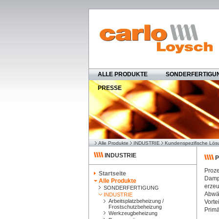
ALLE PRODUKTE
SONDERFERTIGU
PRESSE
Alle Produkte
INDUSTRIE
Kundenspezifische Lö
INDUSTRIE
P
Proze
Startseite
Dampf
Alle Produkte
erzeu
SONDERFERTIGUNG
Abwär
INDUSTRIE
Arbeitsplatzbeheizung /
Vorte
Frostschutzbeheizung
Primä
Werkzeugbeheizung