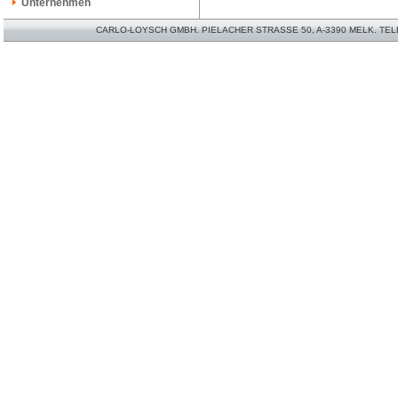
Unternehmen
CARLO-LOYSCH GMBH. PIELACHER STRASSE 50, A-3390 MELK. TELEFO