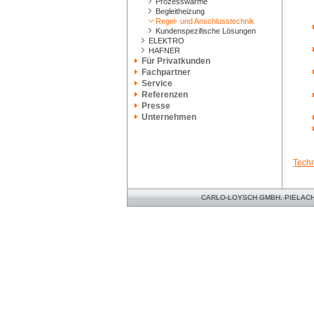
Prozesswärme
Begleitheizung
Regel- und Anschlusstechnik
Kundenspezifische Lösungen
ELEKTRO
HAFNER
Für Privatkunden
Fachpartner
Service
Referenzen
Presse
Unternehmen
Techn
CARLO-LOYSCH GMBH. PIELACHER