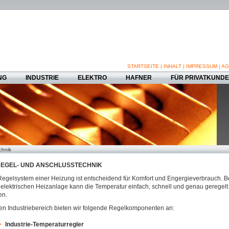
STARTSEITE
|
INHALT
|
IMPRESSUM
|
AG
NG
INDUSTRIE
ELEKTRO
HAFNER
FÜR PRIVATKUND
chnik
EGEL- UND ANSCHLUSSTECHNIK
egelsystem einer Heizung ist entscheidend für Komfort und Engergieverbrauch. B
 elektrischen Heizanlage kann die Temperatur einfach, schnell und genau geregelt
en.
en Industriebereich bieten wir folgende Regelkomponenten an:
Industrie-Temperaturregler