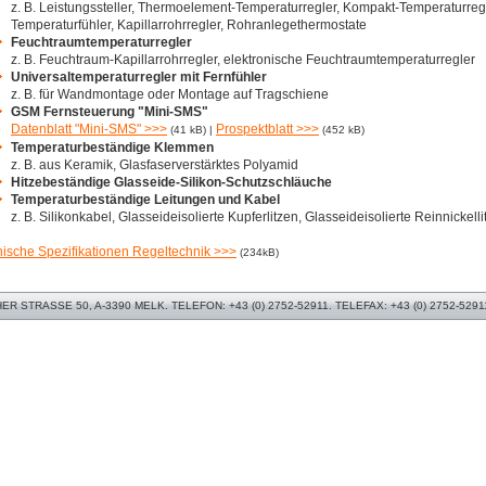
z. B. Leistungssteller, Thermoelement-Temperaturregler, Kompakt-Temperaturregl
Temperaturfühler, Kapillarrohrregler, Rohranlegethermostate
Feuchtraumtemperaturregler
z. B. Feuchtraum-Kapillarrohrregler, elektronische Feuchtraumtemperaturregler
Universaltemperaturregler mit Fernfühler
z. B. für Wandmontage oder Montage auf Tragschiene
GSM Fernsteuerung "Mini-SMS"
Datenblatt "Mini-SMS" >>>
Prospektblatt >>>
(41 kB) |
(452 kB)
Temperaturbeständige Klemmen
z. B. aus Keramik, Glasfaserverstärktes Polyamid
Hitzebeständige Glasseide-Silikon-Schutzschläuche
Temperaturbeständige Leitungen und Kabel
z. B. Silikonkabel, Glasseideisolierte Kupferlitzen, Glasseideisolierte Reinnickell
ische Spezifikationen Regeltechnik >>>
(234kB)
 STRASSE 50, A-3390 MELK. TELEFON: +43 (0) 2752-52911. TELEFAX: +43 (0) 2752-5291