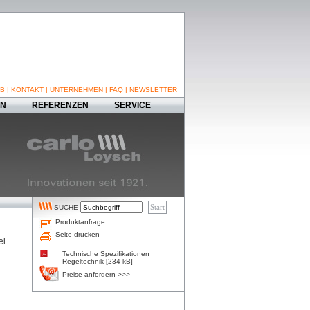
B
|
KONTAKT
|
UNTERNEHMEN
|
FAQ
|
NEWSLETTER
EN
REFERENZEN
SERVICE
SUCHE
Produktanfrage
Seite drucken
ei
Technische Spezifikationen
Regeltechnik [234 kB]
Preise anfordern >>>