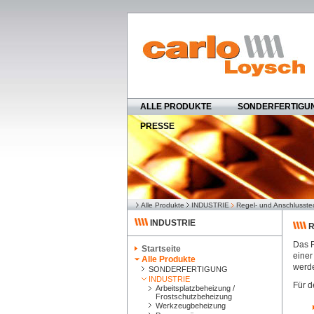
ALLE PRODUKTE
SONDERFERTIGU
PRESSE
Alle Produkte
INDUSTRIE
Regel- und Anschlusste
INDUSTRIE
R
Das R
Startseite
einer
Alle Produkte
werd
SONDERFERTIGUNG
INDUSTRIE
Für d
Arbeitsplatzbeheizung /
Frostschutzbeheizung
Werkzeugbeheizung