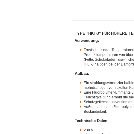
TYPE "HKT-J" FÜR HÖHERE T
Verwendung:
Frostschutz oder Temperaturer
Produkttemperaturen von über 4
(Fette, Schokoladen, usw.), c
HKT-J hält den bei der Dampfr
Aufbau:
Ein strahlungsvernetzter halbl
mehrdrähtigen vernickelten Kup
Eine Fluorpolymer-Ummantelung
Feuchtigkeit und erhöht die me
Schutzgeflecht aus verzinntem K
Außenmantel aus Fluorpolymer
Beständigkeit.
Technische Daten:
230 V