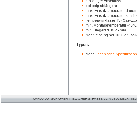
einseitiger Anschluss
beliebig ablängbar
max. Einsatztemperatur dauer
max. Einsatztemperatur kurzfri
Temperaturklasse T3 (Gas-Exb
min. Montagetemperatur -40°C
min. Biegeradius 25 mm
Nennleistung bei 10°C an isoli
Typen:
siehe
Technische Spezifikati
CARLO-LOYSCH GMBH. PIELACHER STRASSE 50, A-3390 MELK. TELEFO