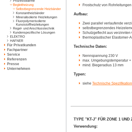
Prozesswärme
Begleitheizung
Frostschutz von Rohrleitungen 
Selbstbegrenzende Heizbänder
Konstantheizbänder
Aufbau:
Mineralisolierte Heizleitungen
Fluorpolymerisolierte
Zwei parallel verlaufende verz
Kunststoffheizleitungen
selbstbegrenzendes Heizeleme
Regel- und Anschlusstechnik
Kundenspezifische Lösungen
Schutzgeflecht aus verzinnten
ELEKTRO
thermoplastischer Elastomer-A
HAFNER
Für Privatkunden
Technische Daten:
Fachpartner
Service
Nennspannung 230 V
Referenzen
max. Umgebungstemperatur +
Presse
mind. Biegeradius 13 mm
Unternehmen
Typen:
siehe
Technische Spezifikati
TYPE "KT-J" FÜR ZONE 1 UND 
Verwendung: