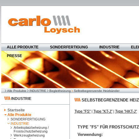
ALLE PRODUKTE
SONDERFERTIGUNG
INDUSTRIE
ELE
PRESSE
Alle Produkte
INDUSTRIE
Begleitheizung
Selbstbegrenzende Heizbänder
INDUSTRIE
SELBSTBEGRENZENDE HEI
Startseite
Type "FS"
|
Type "KT-J"
|
Type "HKT-J"
Alle Produkte
SONDERFERTIGUNG
INDUSTRIE
TYPE "FS" FÜR FROSTSCHUTZ
Arbeitsplatzbeheizung /
Frostschutzbeheizung
Verwendung:
Werkzeugbeheizung