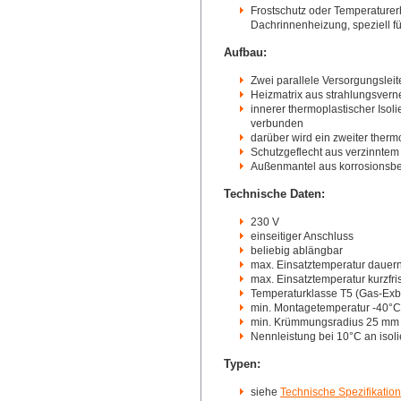
Frostschutz oder Temperaturer
Dachrinnenheizung, speziell f
Aufbau:
Zwei parallele Versorgungsleit
Heizmatrix aus strahlungsvern
innerer thermoplastischer Isol
verbunden
darüber wird ein zweiter therm
Schutzgeflecht aus verzinntem 
Außenmantel aus korrosionsb
Technische Daten:
230 V
einseitiger Anschluss
beliebig ablängbar
max. Einsatztemperatur dauer
max. Einsatztemperatur kurzfri
Temperaturklasse T5 (Gas-Exb
min. Montagetemperatur -40°C
min. Krümmungsradius 25 mm
Nennleistung bei 10°C an isoli
Typen:
siehe
Technische Spezifikati