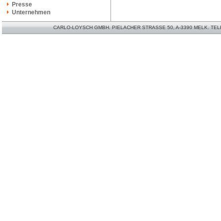
Presse
Unternehmen
CARLO-LOYSCH GMBH. PIELACHER STRASSE 50, A-3390 MELK. TELEFO