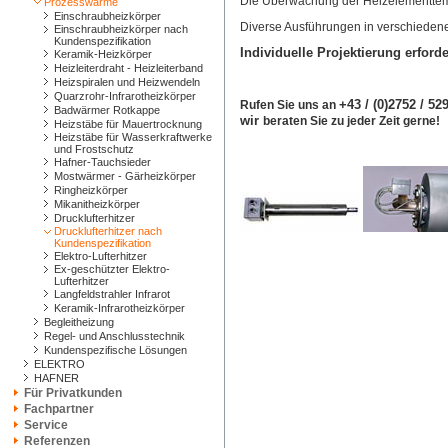
Die Überwachung der Heizelementtemp
Prozesswärme
Einschraubheizkörper
Diverse Ausführungen in verschieden
Einschraubheizkörper nach
Kundenspezifikation
Individuelle Projektierung erforde
Keramik-Heizkörper
Heizleiterdraht - Heizleiterband
Heizspiralen und Heizwendeln
Quarzrohr-Infrarotheizkörper
+43 / (0)2752 / 5
Rufen Sie uns an
Badwärmer Rotkappe
wir
beraten Sie zu jeder Zeit gerne!
Heizstäbe für Mauertrocknung
Heizstäbe für Wasserkraftwerke
und Frostschutz
Hafner-Tauchsieder
Mostwärmer - Gärheizkörper
Ringheizkörper
Mikanitheizkörper
Drucklufterhitzer
Drucklufterhitzer nach
Kundenspezifikation
Elektro-Lufterhitzer
Ex-geschützter Elektro-
Lufterhitzer
Langfeldstrahler Infrarot
Keramik-Infrarotheizkörper
Begleitheizung
Regel- und Anschlusstechnik
Kundenspezifische Lösungen
ELEKTRO
HAFNER
Für Privatkunden
Fachpartner
Service
Referenzen