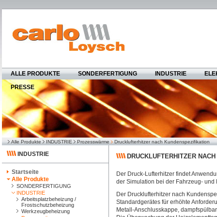
ALLE PRODUKTE
SONDERFERTIGUNG
INDUSTRIE
ELE
PRESSE
Alle Produkte
INDUSTRIE
Prozesswärme
Drucklufterhitzer nach Kundenspezifikation
INDUSTRIE
DRUCKLUFTERHITZER NACH
Startseite
Der Druck-Lufterhitzer findet Anwendu
Alle Produkte
der Simulation bei der Fahrzeug- und 
SONDERFERTIGUNG
INDUSTRIE
Der Drucklufterhitzer nach Kundenspezi
Arbeitsplatzbeheizung /
Standardgerätes für erhöhte Anforderu
Frostschutzbeheizung
Metall-Anschlusskappe, dampfspülbar 
Werkzeugbeheizung