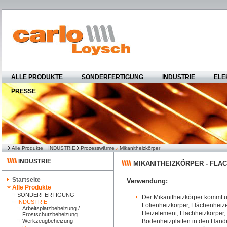
ALLE PRODUKTE
SONDERFERTIGUNG
INDUSTRIE
ELE
PRESSE
Alle Produkte
INDUSTRIE
Prozesswärme
Mikanitheizkörper
INDUSTRIE
MIKANITHEIZKÖRPER - FLA
Startseite
Verwendung:
Alle Produkte
SONDERFERTIGUNG
Der Mikanitheizkörper kommt un
INDUSTRIE
Folienheizkörper, Flächenhei
Arbeitsplatzbeheizung /
Heizelement, Flachheizkörper
Frostschutzbeheizung
Werkzeugbeheizung
Bodenheizplatten in den Handel