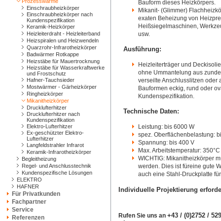
Prozesswärme
Bauform dieses Heizkörpers.
Einschraubheizkörper
Mikanit- (Glimmer) Flachheizk
Einschraubheizkörper nach
exaten Beheizung von Heizpres
Kundenspezifikation
Heißsiegelmaschinen, Werkzeug
Keramik-Heizkörper
Heizleiterdraht - Heizleiterband
usw.
Heizspiralen und Heizwendeln
Quarzrohr-Infrarotheizkörper
Ausführung:
Badwärmer Rotkappe
Heizstäbe für Mauertrocknung
Heizleiterträger und Deckisoli
Heizstäbe für Wasserkraftwerke
ohne Ummantelung aus zunderb
und Frostschutz
Hafner-Tauchsieder
verseilte Anschlusslitzen oder 
Mostwärmer - Gärheizkörper
Bauformen eckig, rund oder o
Ringheizkörper
Kundenspezifikation.
Mikanitheizkörper
Drucklufterhitzer
Technische Daten:
Drucklufterhitzer nach
Kundenspezifikation
Elektro-Lufterhitzer
Leistung: bis 6000 W
Ex-geschützter Elektro-
spez. Oberflächenbelastung: b
Lufterhitzer
Spannung: bis 400 V
Langfeldstrahler Infrarot
Max. Arbeitstemperatur: 350°C
Keramik-Infrarotheizkörper
WICHTIG: Mikanitheizkörper mü
Begleitheizung
Regel- und Anschlusstechnik
werden. Dies ist füreine gute 
Kundenspezifische Lösungen
auch eine Stahl-Druckplatte für
ELEKTRO
HAFNER
Individuelle Projektierung erforde
Für Privatkunden
Fachpartner
Service
+43 / (0)2752 / 5
Rufen Sie uns an
Referenzen