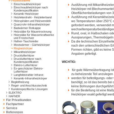
Prozesswärme
Einschraubheizkörper
Ausführung mit Mikanitheizele
Einschraubheizkörper nach
Heizkörper mit Blechummantelu
Kundenspezifikation
Oberflächenbelastungen von 3
Keramik-Heizkörper
Ausführung mit Keramikheizel
Heizleiterdraht - Heizleiterband
Heizspiralen und Heizwendeln
wo Temperaturen über 250°C o
Quarzrohr-Infrarotheizkörper
gefordert werden, verwendet m
Badwärmer Rotkappe
wechseltemperaturbeständigen
Heizstäbe für Mauertrocknung
Rund, oval, in Halbschalen o
Heizstäbe für Wasserkraftwerke
Aussparungen, Thermobügeln
und Frostschutz
Hafner-Tauchsieder
Da die technischen Einzelheite
Mostwärmer - Gärheizkörper
nach den unterschiedlichen E
Ringheizkörper
Formen richten, gibt es keine 
Mikanitheizkörper
Angaben gefertigt.
Drucklufterhitzer
Drucklufterhitzer nach
WICHTIG:
Kundenspezifikation
Elektro-Lufterhitzer
Ex-geschützter Elektro-
für gute Wärmeübertragung ist
Lufterhitzer
zu beheizende Teil anzulegen 
Langfeldstrahler Infrarot
werden für befestigungs- ode
Keramik-Infrarotheizkörper
Begleitheizung
benötigt, so ist das bereits be
Regel- und Anschlusstechnik
keine Bohrungen durchgeführt
Kundenspezifische Lösungen
für die Bestellung ist eine Ma
ELEKTRO
Heizkörper exakt gefertigt we
HAFNER
Für Privatkunden
Fachpartner
Service
Referenzen