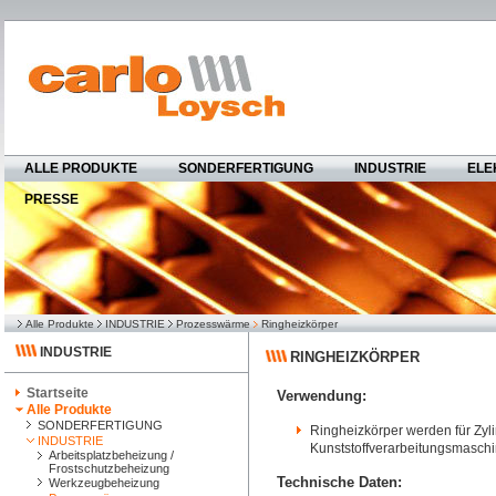
ALLE PRODUKTE
SONDERFERTIGUNG
INDUSTRIE
ELE
PRESSE
Alle Produkte
INDUSTRIE
Prozesswärme
Ringheizkörper
INDUSTRIE
RINGHEIZKÖRPER
Startseite
Verwendung:
Alle Produkte
SONDERFERTIGUNG
Ringheizkörper werden für Zy
INDUSTRIE
Kunststoffverarbeitungsmaschi
Arbeitsplatzbeheizung /
Frostschutzbeheizung
Technische Daten:
Werkzeugbeheizung