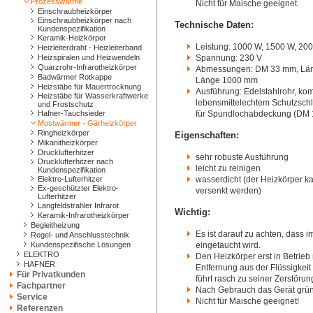
Prozesswärme
Nicht für Maische geeignet.
Einschraubheizkörper
Einschraubheizkörper nach
Technische Daten:
Kundenspezifikation
Keramik-Heizkörper
Leistung: 1000 W, 1500 W, 20
Heizleiterdraht - Heizleiterband
Heizspiralen und Heizwendeln
Spannung: 230 V
Quarzrohr-Infrarotheizkörper
Abmessungen: DM 33 mm, Län
Badwärmer Rotkappe
Länge 1000 mm
Heizstäbe für Mauertrocknung
Ausführung: Edelstahlrohr, kom
Heizstäbe für Wasserkraftwerke
lebensmittelechtem Schutzschl
und Frostschutz
Hafner-Tauchsieder
für Spundlochabdeckung (DM 
Mostwärmer - Gärheizkörper
Ringheizkörper
Eigenschaften:
Mikanitheizkörper
Drucklufterhitzer
sehr robuste Ausführung
Drucklufterhitzer nach
leicht zu reinigen
Kundenspezifikation
Elektro-Lufterhitzer
wasserdicht (der Heizkörper k
Ex-geschützter Elektro-
versenkt werden)
Lufterhitzer
Langfeldstrahler Infrarot
Wichtig:
Keramik-Infrarotheizkörper
Begleitheizung
Es ist darauf zu achten, dass 
Regel- und Anschlusstechnik
Kundenspezifische Lösungen
eingetaucht wird.
ELEKTRO
Den Heizkörper erst in Betrieb 
HAFNER
Entfernung aus der Flüssigkei
Für Privatkunden
führt rasch zu seiner Zerstörun
Fachpartner
Nach Gebrauch das Gerät gründ
Service
Nicht für Maische geeignet!
Referenzen