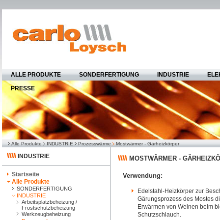
ALLE PRODUKTE
SONDERFERTIGUNG
INDUSTRIE
ELE
PRESSE
Alle Produkte
INDUSTRIE
Prozesswärme
Mostwärmer - Gärheizkörper
INDUSTRIE
MOSTWÄRMER - GÄRHEIZKÖ
Startseite
Verwendung:
Alle Produkte
SONDERFERTIGUNG
Edelstahl-Heizkörper zur Bes
INDUSTRIE
Gärungsprozess des Mostes di
Arbeitsplatzbeheizung /
Erwärmen von Weinen beim bio
Frostschutzbeheizung
Werkzeugbeheizung
Schutzschlauch.