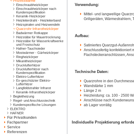
Prozesswärme
Verwendung:
Einschraubheizkörper
Einschraubheizkörper nach
Kundenspezifikation
Mittel- und langwellige Quarzr
Keramik-Heizkörper
Grillgeräten, Wärmestrahlern,
Heizleiterdraht - Heizleiterband
Heizspiralen und Heizwendeln
Quarzrohr-Infrarotheizkörper
Badwärmer Rotkappe
Aufbau:
Heizstäbe für Mauertrocknung
Heizstäbe für Wasserkraftwerke
und Frostschutz
Satiniertes Quarzgut-Außenroh
Hafner-Tauchsieder
Anschlussfertig konfektioniert
Mostwärmer - Gärheizkörper
Flachsteckeranschlüssen, Ans
Ringheizkörper
Mikanitheizkörper
Drucklufterhitzer
Drucklufterhitzer nach
Technische Daten:
Kundenspezifikation
Elektro-Lufterhitzer
Ex-geschützter Elektro-
Quarzrohre in den Durchmesse
Lufterhitzer
Wandstärke 1 mm
Langfeldstrahler Infrarot
Länge 2 m
Keramik-Infrarotheizkörper
Heizleistung: ca. 100 - 2500 W/
Begleitheizung
Anschlüsse nach Kundenwun
Regel- und Anschlusstechnik
Kundenspezifische Lösungen
ab Lager vorrätig
ELEKTRO
HAFNER
Für Privatkunden
Individuelle Projektierung erforde
Fachpartner
Service
Referenzen