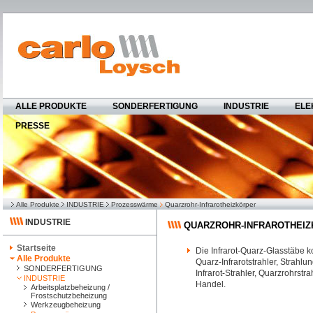
ALLE PRODUKTE
SONDERFERTIGUNG
INDUSTRIE
ELE
PRESSE
Alle Produkte
INDUSTRIE
Prozesswärme
Quarzrohr-Infrarotheizkörper
INDUSTRIE
QUARZROHR-INFRAROTHEI
Startseite
Die Infrarot-Quarz-Glasstäbe 
Alle Produkte
Quarz-Infrarotstrahler, Strahl
SONDERFERTIGUNG
Infrarot-Strahler, Quarzrohrstr
INDUSTRIE
Handel.
Arbeitsplatzbeheizung /
Frostschutzbeheizung
Werkzeugbeheizung