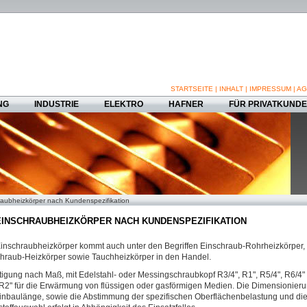
STARTSEITE
|
INHALT
|
IMPRESSUM
|
AG
NG
INDUSTRIE
ELEKTRO
HAFNER
FÜR PRIVATKUND
raubheizkörper nach Kundenspezifikation
INSCHRAUBHEIZKÖRPER NACH KUNDENSPEZIFIKATION
inschraubheizkörper kommt auch unter den Begriffen Einschraub-Rohrheizkörper,
hraub-Heizkörper sowie Tauchheizkörper in den Handel.
tigung nach Maß, mit Edelstahl- oder Messingschraubkopf R3/4", R1", R5/4", R6/4"
R2" für die Erwärmung von flüssigen oder gasförmigen Medien. Die Dimensionier
inbaulänge, sowie die Abstimmung der spezifischen Oberflächenbelastung und di