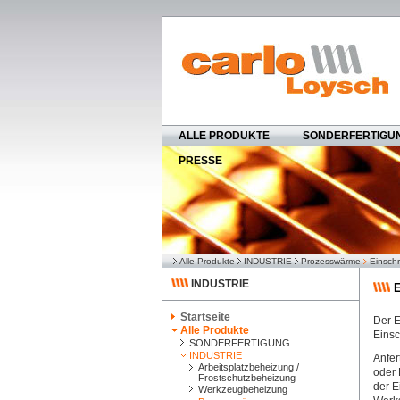
ALLE PRODUKTE
SONDERFERTIGU
PRESSE
Alle Produkte
INDUSTRIE
Prozesswärme
Einsch
INDUSTRIE
E
Startseite
Der E
Alle Produkte
Einsc
SONDERFERTIGUNG
INDUSTRIE
Anfer
Arbeitsplatzbeheizung /
oder 
Frostschutzbeheizung
der E
Werkzeugbeheizung