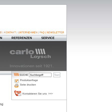
B
|
KONTAKT
|
UNTERNEHMEN
|
FAQ
|
NEWSLETTER
EN
REFERENZEN
SERVICE
SUCHE
Produktanfrage
Seite drucken
Kontaktieren Sie uns >>>
ung
e