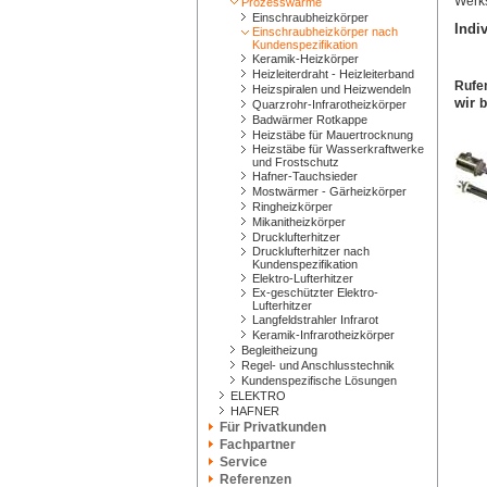
Werks
Prozesswärme
Einschraubheizkörper
Indi
Einschraubheizkörper nach
Kundenspezifikation
Keramik-Heizkörper
Heizleiterdraht - Heizleiterband
Rufe
Heizspiralen und Heizwendeln
wir
b
Quarzrohr-Infrarotheizkörper
Badwärmer Rotkappe
Heizstäbe für Mauertrocknung
Heizstäbe für Wasserkraftwerke
und Frostschutz
Hafner-Tauchsieder
Mostwärmer - Gärheizkörper
Ringheizkörper
Mikanitheizkörper
Drucklufterhitzer
Drucklufterhitzer nach
Kundenspezifikation
Elektro-Lufterhitzer
Ex-geschützter Elektro-
Lufterhitzer
Langfeldstrahler Infrarot
Keramik-Infrarotheizkörper
Begleitheizung
Regel- und Anschlusstechnik
Kundenspezifische Lösungen
ELEKTRO
HAFNER
Für Privatkunden
Fachpartner
Service
Referenzen