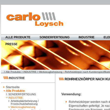
ALLE PRODUKTE
SONDERFERTIGUNG
INDUSTRIE
ELE
PRESSE
Alle Produkte
INDUSTRIE
Werkzeugbeheizung
Rohrheizkörper nach Kundenspezifikati
INDUSTRIE
ROHRHEIZKÖRPER NACH KU
Startseite
Alle Produkte
Verwendung:
SONDERFERTIGUNG
INDUSTRIE
Arbeitsplatzbeheizung /
Rohrheizkörper werden nach den
Frostschutzbeheizung
Eigenschaften gefertigt. Je na
Werkzeugbeheizung
Erwärmung von flüssigen, gasf