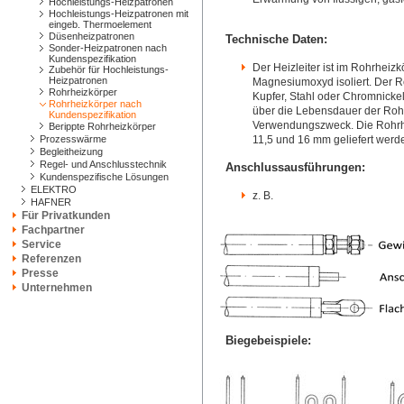
Hochleistungs-Heizpatronen
Hochleistungs-Heizpatronen mit
eingeb. Thermoelement
Düsenheizpatronen
Technische Daten:
Sonder-Heizpatronen nach
Kundenspezifikation
Der Heizleiter ist im Rohrheiz
Zubehör für Hochleistungs-
Heizpatronen
Magnesiumoxyd isoliert. Der 
Rohrheizkörper
Kupfer, Stahl oder Chromnicke
Rohrheizkörper nach
über die Lebensdauer der Rohr
Kundenspezifikation
Verwendungszweck. Die Rohrhei
Berippte Rohrheizkörper
Prozesswärme
11,5 und 16 mm geliefert werd
Begleitheizung
Regel- und Anschlusstechnik
Anschlussausführungen:
Kundenspezifische Lösungen
ELEKTRO
z. B.
HAFNER
Für Privatkunden
Fachpartner
Service
Referenzen
Presse
Unternehmen
Biegebeispiele: