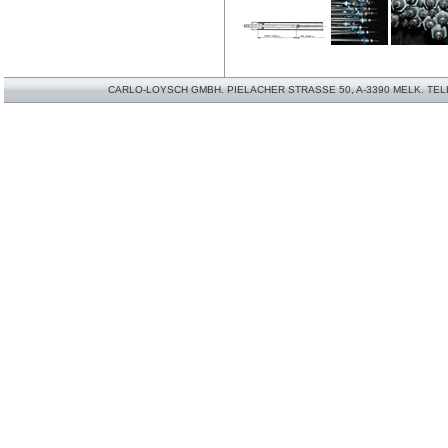
CARLO-LOYSCH GMBH. PIELACHER STRASSE 50, A-3390 MELK. TELEFO