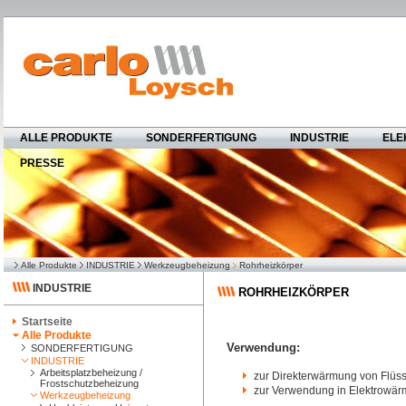
ALLE PRODUKTE
SONDERFERTIGUNG
INDUSTRIE
ELE
PRESSE
Alle Produkte
INDUSTRIE
Werkzeugbeheizung
Rohrheizkörper
INDUSTRIE
ROHRHEIZKÖRPER
Startseite
Alle Produkte
Verwendung:
SONDERFERTIGUNG
INDUSTRIE
Arbeitsplatzbeheizung /
zur Direkterwärmung von Flüss
Frostschutzbeheizung
zur Verwendung in Elektrowär
Werkzeugbeheizung