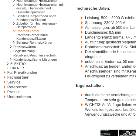
Hochleistungs-Heizpatronen
Hochleistungs-Heizpatronen mit
Technische Daten:
eingeb. Thermoelement
Düsenheizpatronen
Sonder-Heizpatronen nach
Leistung: 500 – 3000 W (siehe 
Kundenspezifikation
Spannung: 230 V, 400 V
Zubehör für Hochleistungs-
Heizpatronen
Abmessungen: ab 500 mm Lä
Rohrheizkörper
Durchmesser: 8,5 mm
Rohrheizkörper nach
Längentoleranz: normal +/- 3
Kundenspezifikation
Ausführung: gestreckt biegefäh
Berippte Rohrheizkörper
Prozesswärme
Rohrmantelwerkstoff: CrNi-Sta
Begleitheizung
Der stromführende Heizleiter 
Regel- und Anschlusstechnik
eingebettet.
Kundenspezifische Lösungen
unbeheizte Enden: ca. 50 mm
ELEKTRO
Anschluss: an beiden Enden 
HAFNER
Anschlussenden sind mit Kera
Für Privatkunden
Feuchtigkeit zu vermeiden mit
Fachpartner
Service
Eigenschaften:
Referenzen
Presse
durch die hohe Verdichtung de
Unternehmen
Temperaturen sehr gute elektri
WICHTIG: Auf Anfrage liefern
Werkstoffen (gestreckt, laut S
Verwendungszwecke und Anfo