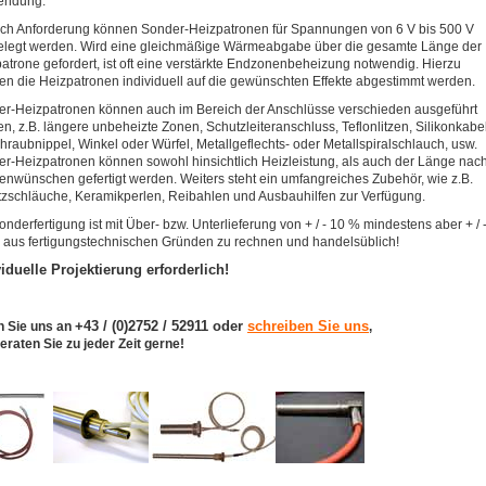
endung.
ch Anforderung können Sonder-Heizpatronen für Spannungen von 6 V bis 500 V
legt werden. Wird eine gleichmäßige Wärmeabgabe über die gesamte Länge der
atrone gefordert, ist oft eine verstärkte Endzonenbeheizung notwendig. Hierzu
n die Heizpatronen individuell auf die gewünschten Effekte abgestimmt werden.
r-Heizpatronen können auch im Bereich der Anschlüsse verschieden ausgeführt
n, z.B. längere unbeheizte Zonen, Schutzleiteranschluss, Teflonlitzen, Silikonkabel
hraubnippel, Winkel oder Würfel, Metallgeflechts- oder Metallspiralschlauch, usw.
r-Heizpatronen können sowohl hinsichtlich Heizleistung, als auch der Länge nac
nwünschen gefertigt werden. Weiters steht ein umfangreiches Zubehör, wie z.B.
zschläuche, Keramikperlen, Reibahlen und Ausbauhilfen zur Verfügung.
onderfertigung ist mit Über- bzw. Unterlieferung von + / - 10 % mindestens aber + / 
 aus fertigungstechnischen Gründen zu rechnen und handelsüblich!
viduelle Projektierung erforderlich!
+43 / (0)2752 / 52911 oder
schreiben Sie uns
n Sie uns an
,
eraten Sie zu jeder Zeit gerne!