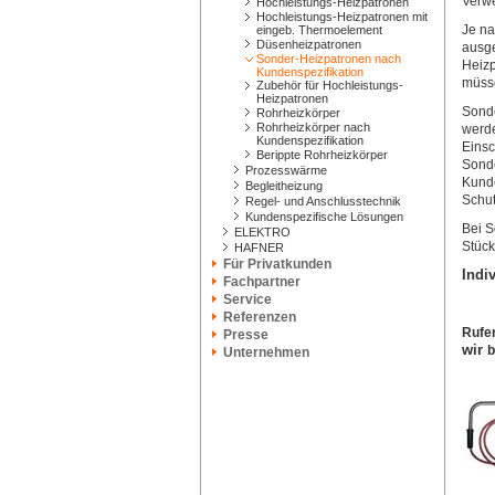
Verw
Hochleistungs-Heizpatronen
Hochleistungs-Heizpatronen mit
Je na
eingeb. Thermoelement
Düsenheizpatronen
ausge
Sonder-Heizpatronen nach
Heizp
Kundenspezifikation
müsse
Zubehör für Hochleistungs-
Heizpatronen
Sonde
Rohrheizkörper
Rohrheizkörper nach
werde
Kundenspezifikation
Einsc
Berippte Rohrheizkörper
Sonde
Prozesswärme
Kunde
Begleitheizung
Schut
Regel- und Anschlusstechnik
Kundenspezifische Lösungen
Bei S
ELEKTRO
Stück
HAFNER
Für Privatkunden
Indi
Fachpartner
Service
Referenzen
Rufe
Presse
wir
b
Unternehmen