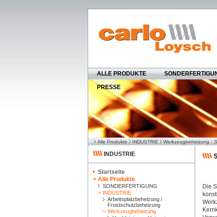
ALLE PRODUKTE
SONDERFERTIGU
PRESSE
Alle Produkte
INDUSTRIE
Werkzeugbeheizung
S
INDUSTRIE
S
Startseite
Alle Produkte
SONDERFERTIGUNG
Die S
INDUSTRIE
konst
Arbeitsplatzbeheizung /
Werkz
Frostschutzbeheizung
Kernk
Werkzeugbeheizung