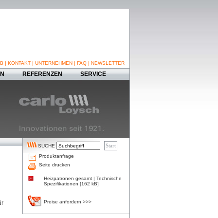
B
|
KONTAKT
|
UNTERNEHMEN
|
FAQ
|
NEWSLETTER
EN
REFERENZEN
SERVICE
SUCHE
Produktanfrage
Seite drucken
Heizpatronen gesamt | Technische
Spezifikationen [162 kB]
Preise anfordern >>>
ür