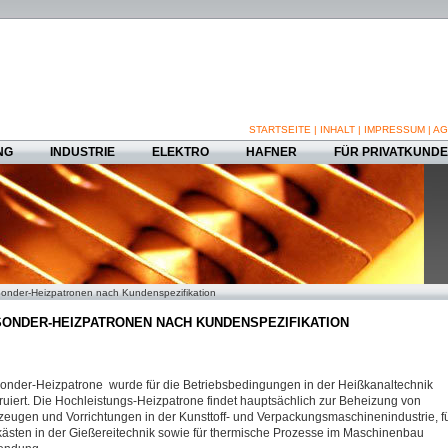
STARTSEITE
|
INHALT
|
IMPRESSUM
|
AG
NG
INDUSTRIE
ELEKTRO
HAFNER
FÜR PRIVATKUND
onder-Heizpatronen nach Kundenspezifikation
ONDER-HEIZPATRONEN NACH KUNDENSPEZIFIKATION
onder-Heizpatrone wurde für die Betriebsbedingungen in der Heißkanaltechnik
ruiert. Die Hochleistungs-Heizpatrone findet hauptsächlich zur Beheizung von
eugen und Vorrichtungen in der Kunsttoff- und Verpackungsmaschinenindustrie, f
ästen in der Gießereitechnik sowie für thermische Prozesse im Maschinenbau