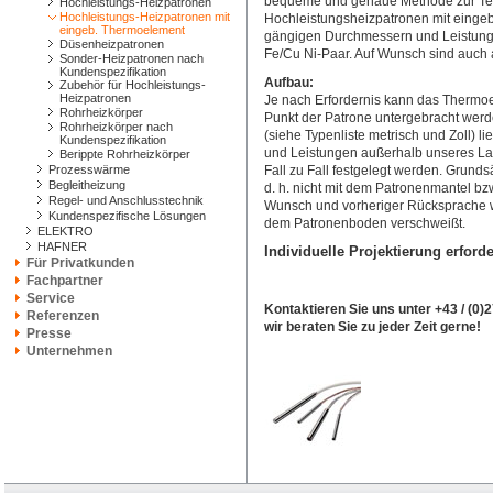
bequeme und genaue Methode zur Te
Hochleistungs-Heizpatronen
Hochleistungs-Heizpatronen mit
Hochleistungsheizpatronen mit eingeb
eingeb. Thermoelement
gängigen Durchmessern und Leistunge
Düsenheizpatronen
Fe/Cu Ni-Paar. Auf Wunsch sind auch a
Sonder-Heizpatronen nach
Kundenspezifikation
Aufbau:
Zubehör für Hochleistungs-
Heizpatronen
Je nach Erfordernis kann das Thermo
Rohrheizkörper
Punkt der Patrone untergebracht wer
Rohrheizkörper nach
(siehe Typenliste metrisch und Zoll)
Kundenspezifikation
und Leistungen außerhalb unseres L
Berippte Rohrheizkörper
Prozesswärme
Fall zu Fall festgelegt werden. Grunds
Begleitheizung
d. h. nicht mit dem Patronenmantel b
Regel- und Anschlusstechnik
Wunsch und vorheriger Rücksprache w
Kundenspezifische Lösungen
dem Patronenboden verschweißt.
ELEKTRO
HAFNER
Individuelle Projektierung erforde
Für Privatkunden
Fachpartner
Service
Kontaktieren Sie uns unter +43 / (0)
Referenzen
wir beraten Sie zu jeder Zeit gerne!
Presse
Unternehmen