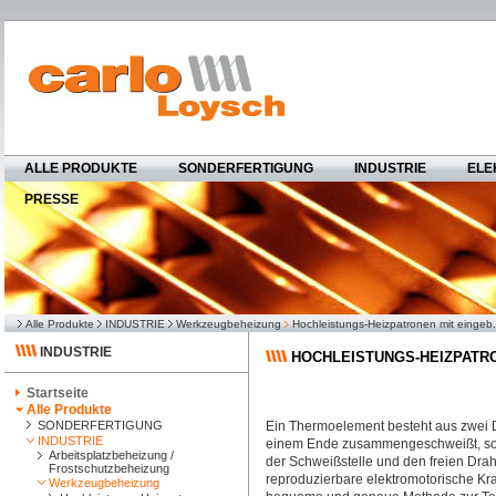
ALLE PRODUKTE
SONDERFERTIGUNG
INDUSTRIE
ELE
PRESSE
Alle Produkte
INDUSTRIE
Werkzeugbeheizung
Hochleistungs-Heizpatronen mit einge
INDUSTRIE
HOCHLEISTUNGS-HEIZPATR
Startseite
Alle Produkte
SONDERFERTIGUNG
Ein Thermoelement besteht aus zwei 
INDUSTRIE
einem Ende zusammengeschweißt, sonst
Arbeitsplatzbeheizung /
der Schweißstelle und den freien Dra
Frostschutzbeheizung
reproduzierbare elektromotorische Kraf
Werkzeugbeheizung