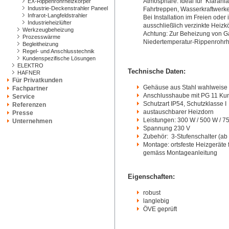
Atmosphäre. Ideal für Kläranl
EX-Rippenrohrheizkörper
Industrie-Deckenstrahler Paneel
Fahrtreppen, Wasserkraftwerk
Infrarot-Langfeldstrahler
Bei Installation im Freien oder
Industrieheizlüfter
ausschließlich verzinkte Heizk
Werkzeugbeheizung
Achtung: Zur Beheizung von G
Prozesswärme
Niedertemperatur-Rippenrohrh
Begleitheizung
Regel- und Anschlusstechnik
Kundenspezifische Lösungen
ELEKTRO
Technische Daten:
HAFNER
Für Privatkunden
Gehäuse aus Stahl wahlweise sc
Fachpartner
Anschlusshaube mit PG 11 Kun
Service
Schutzart IP54, Schutzklasse I
Referenzen
austauschbarer Heizdorn
Presse
Leistungen: 300 W / 500 W / 7
Unternehmen
Spannung 230 V
Zubehör: 3-Stufenschalter (a
Montage: ortsfeste Heizgeräte 
gemäss Montageanleitung
Eigenschaften:
robust
langlebig
ÖVE geprüft