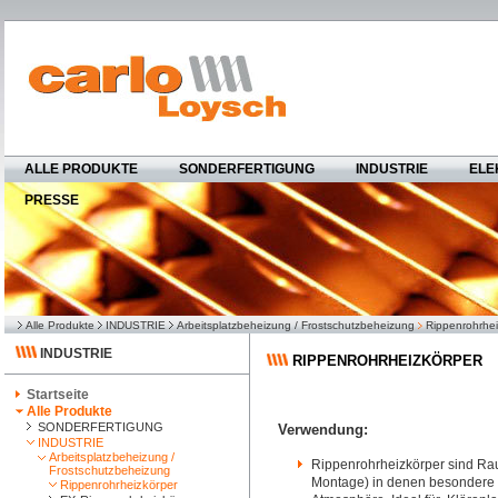
ALLE PRODUKTE
SONDERFERTIGUNG
INDUSTRIE
ELE
PRESSE
Alle Produkte
INDUSTRIE
Arbeitsplatzbeheizung / Frostschutzbeheizung
Rippenrohrhei
INDUSTRIE
RIPPENROHRHEIZKÖRPER
Startseite
Alle Produkte
SONDERFERTIGUNG
Verwendung:
INDUSTRIE
Arbeitsplatzbeheizung /
Rippenrohrheizkörper sind Raum
Frostschutzbeheizung
Montage) in denen besondere 
Rippenrohrheizkörper