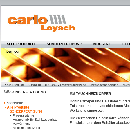
ALLE PRODUKTE
SONDERFERTIGUNG
INDUSTRIE
ELE
PRESSE
Alle Produkte
SONDERFERTIGUNG
Frostschutzheizung - Arbeitsplatzbeheizung
Tauch
SONDERFERTIGUNG
TAUCHHEIZKÖRPER
Rohrheizkörper und Heizstäbe zur di
Startseite
Entsprechend den verschiedenen Medi
Alle Produkte
Werkstoffe eingesetzt.
SONDERFERTIGUNG
Prozesswärme
Die elektrischen Heizeinsätze können
Heiztechnik für Stahlwasserbau
Flüssigkeit aus dem Behälter abgela
Vorwärmung
Mediumsbeheizung