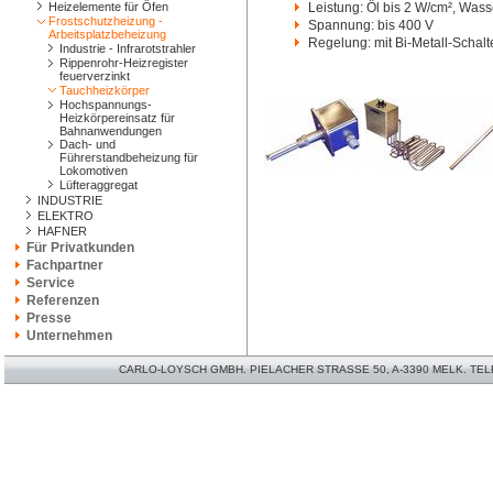
Heizelemente für Öfen
Leistung: Öl bis 2 W/cm², Wass
Frostschutzheizung -
Spannung: bis 400 V
Arbeitsplatzbeheizung
Regelung: mit Bi-Metall-Schalt
Industrie - Infrarotstrahler
Rippenrohr-Heizregister
feuerverzinkt
Tauchheizkörper
Hochspannungs-
Heizkörpereinsatz für
Bahnanwendungen
Dach- und
Führerstandbeheizung für
Lokomotiven
Lüfteraggregat
INDUSTRIE
ELEKTRO
HAFNER
Für Privatkunden
Fachpartner
Service
Referenzen
Presse
Unternehmen
CARLO-LOYSCH GMBH. PIELACHER STRASSE 50, A-3390 MELK. TELEFO