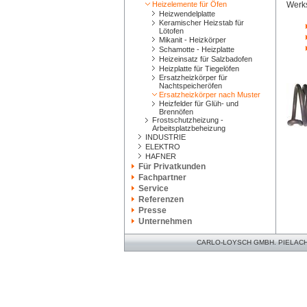
Heizelemente für Öfen
Werks
Heizwendelplatte
Keramischer Heizstab für
Lötofen
Mikanit - Heizkörper
Schamotte - Heizplatte
Heizeinsatz für Salzbadofen
Heizplatte für Tiegelöfen
Ersatzheizkörper für
Nachtspeicheröfen
Ersatzheizkörper nach Muster
Heizfelder für Glüh- und
Brennöfen
Frostschutzheizung -
Arbeitsplatzbeheizung
INDUSTRIE
ELEKTRO
HAFNER
Für Privatkunden
Fachpartner
Service
Referenzen
Presse
Unternehmen
CARLO-LOYSCH GMBH. PIELACHER