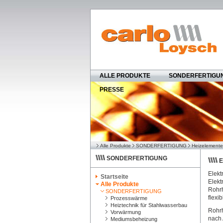
ALLE PRODUKTE
SONDERFERTIGU
PRESSE
Alle Produkte
SONDERFERTIGUNG
Heizelemente
SONDERFERTIGUNG
E
Elekt
Startseite
Elekt
Alle Produkte
Rohrh
SONDERFERTIGUNG
flexi
Prozesswärme
Heiztechnik für Stahlwasserbau
Rohrh
Vorwärmung
nach 
Mediumsbeheizung