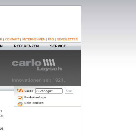
B
|
KONTAKT
|
UNTERNEHMEN
|
FAQ
|
NEWSLETTER
EN
REFERENZEN
SERVICE
SUCHE
Produktanfrage
Seite drucken
en
er,
Je