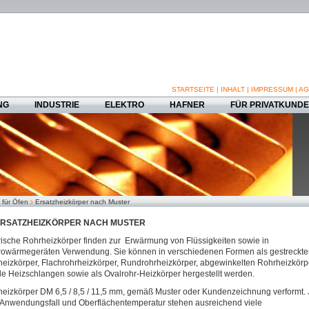
STARTSEITE
|
INHALT
|
IMPRESSUM
|
AG
NG
INDUSTRIE
ELEKTRO
HAFNER
FÜR PRIVATKUND
 für Öfen
Ersatzheizkörper nach Muster
RSATZHEIZKÖRPER NACH MUSTER
rische Rohrheizkörper finden zur Erwärmung von Flüssigkeiten sowie in
rowärmegeräten Verwendung. Sie können in verschiedenen Formen als gestreckt
eizkörper, Flachrohrheizkörper, Rundrohrheizkörper, abgewinkelten Rohrheizkörp
ble Heizschlangen sowie als Ovalrohr-Heizkörper hergestellt werden.
eizkörper DM 6,5 / 8,5 / 11,5 mm, gemäß Muster oder Kundenzeichnung verformt. 
Anwendungsfall und Oberflächentemperatur stehen ausreichend viele