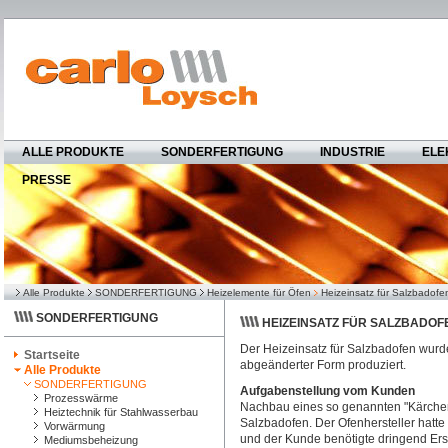
ALLE PRODUKTE
SONDERFERTIGUNG
INDUSTRIE
ELE
PRESSE
Alle Produkte
SONDERFERTIGUNG
Heizelemente für Öfen
Heizeinsatz für Salzbadofe
SONDERFERTIGUNG
HEIZEINSATZ FÜR SALZBADOF
Der Heizeinsatz für Salzbadofen wur
Startseite
abgeänderter Form produziert.
Alle Produkte
SONDERFERTIGUNG
Aufgabenstellung vom Kunden
Prozesswärme
Nachbau eines so genannten "Kärcher
Heiztechnik für Stahlwasserbau
Salzbadofen. Der Ofenhersteller hatte
Vorwärmung
und der Kunde benötigte dringend Ers
Mediumsbeheizung