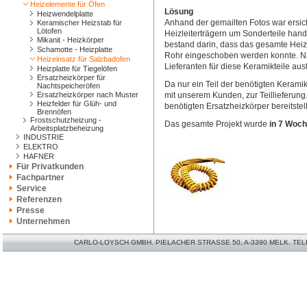
Heizelemente für Öfen
Lösung
Heizwendelplatte
Anhand der gemailten Fotos war ersich
Keramischer Heizstab für
Lötofen
Heizleiterträgern um Sonderteile hand
Mikanit - Heizkörper
bestand darin, dass das gesamte Heiz
Schamotte - Heizplatte
Rohr eingeschoben werden konnte. N
Heizeinsatz für Salzbadofen
Lieferanten für diese Keramikteile au
Heizplatte für Tiegelöfen
Ersatzheizkörper für
Da nur ein Teil der benötigten Kerami
Nachtspeicheröfen
Ersatzheizkörper nach Muster
mit unserem Kunden, zur Teillieferung
Heizfelder für Glüh- und
benötigten Ersatzheizkörper bereitstel
Brennöfen
Frostschutzheizung -
Das gesamte Projekt wurde
in 7 Woc
Arbeitsplatzbeheizung
INDUSTRIE
ELEKTRO
HAFNER
Für Privatkunden
Fachpartner
Service
Referenzen
Presse
Unternehmen
CARLO-LOYSCH GMBH. PIELACHER STRASSE 50, A-3390 MELK. TELEFO