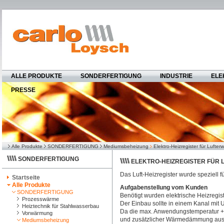
ALLE PRODUKTE
SONDERFERTIGUNG
INDUSTRIE
ELE
PRESSE
Alle Produkte
SONDERFERTIGUNG
Mediumsbeheizung
Elektro-Heizregister für Lufte
SONDERFERTIGUNG
ELEKTRO-HEIZREGISTER FÜR
Das Luft-Heizregister wurde speziell f
Startseite
Alle Produkte
Aufgabenstellung vom Kunden
SONDERFERTIGUNG
Benötigt wurden elektrische Heizregist
Prozesswärme
Der Einbau sollte in einem Kanal mit 
Heiztechnik für Stahlwasserbau
Da die max. Anwendungstemperatur +300
Vorwärmung
und zusätzlicher Wärmedämmung aus
Mediumsbeheizung