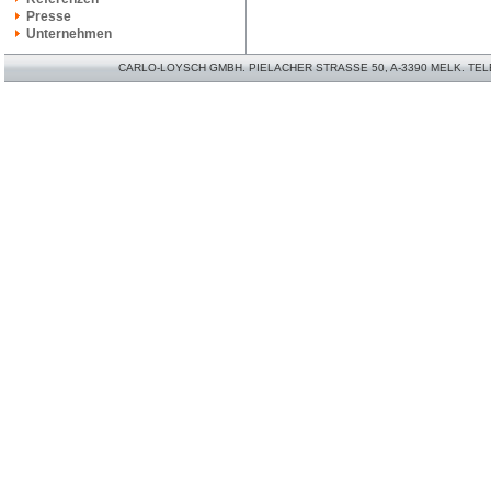
Presse
Unternehmen
CARLO-LOYSCH GMBH. PIELACHER STRASSE 50, A-3390 MELK. TELEFO