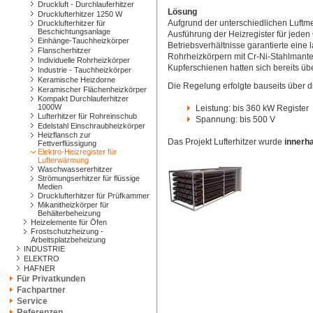
Druckluft - Durchlauferhitzer
Lösung
Drucklufterhitzer 1250 W
Aufgrund der unterschiedlichen Luft
Drucklufterhitzer für
Beschichtungsanlage
Ausführung der Heizregister für jede
Einhänge-Tauchheizkörper
Betriebsverhältnisse garantierte eine 
Flanscherhitzer
Rohrheizkörpern mit Cr-Ni-Stahlmantel
Individuelle Rohrheizkörper
Kupferschienen hatten sich bereits üb
Industrie - Tauchheizkörper
Keramische Heizdorne
Die Regelung erfolgte bauseits über dig
Keramischer Flächenheizkörper
Kompakt Durchlauferhitzer
1000W
Leistung: bis 360 kW Register
Lufterhitzer für Rohreinschub
Spannung: bis 500 V
Edelstahl Einschraubheizkörper
Heizflansch zur
Das Projekt Lufterhitzer wurde
innerh
Fettverflüssigung
Elektro-Heizregister für
Lufterwärmung
Waschwassererhitzer
Strömungserhitzer für flüssige
Medien
Drucklufterhitzer für Prüfkammer
Mikanitheizkörper für
Behälterbeheizung
Heizelemente für Öfen
Frostschutzheizung -
Arbeitsplatzbeheizung
INDUSTRIE
ELEKTRO
HAFNER
Für Privatkunden
Fachpartner
Service
Referenzen