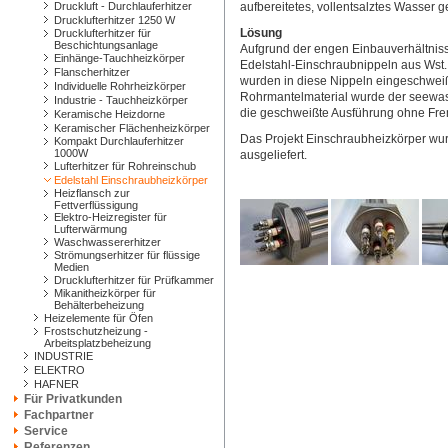
Druckluft - Durchlauferhitzer
aufbereitetes, vollentsalztes Wasser g
Drucklufterhitzer 1250 W
Lösung
Drucklufterhitzer für
Beschichtungsanlage
Aufgrund der engen Einbauverhältnis
Einhänge-Tauchheizkörper
Edelstahl-Einschraubnippeln aus Wst.
Flanscherhitzer
wurden in diese Nippeln eingeschweiß
Individuelle Rohrheizkörper
Rohrmantelmaterial wurde der seewas
Industrie - Tauchheizkörper
die geschweißte Ausführung ohne Frem
Keramische Heizdorne
Keramischer Flächenheizkörper
Das Projekt Einschraubheizkörper wur
Kompakt Durchlauferhitzer
1000W
ausgeliefert.
Lufterhitzer für Rohreinschub
Edelstahl Einschraubheizkörper
Heizflansch zur
Fettverflüssigung
Elektro-Heizregister für
Lufterwärmung
Waschwassererhitzer
Strömungserhitzer für flüssige
Medien
Drucklufterhitzer für Prüfkammer
Mikanitheizkörper für
Behälterbeheizung
Heizelemente für Öfen
Frostschutzheizung -
Arbeitsplatzbeheizung
INDUSTRIE
ELEKTRO
HAFNER
Für Privatkunden
Fachpartner
Service
Referenzen