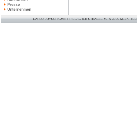
Presse
Unternehmen
CARLO-LOYSCH GMBH. PIELACHER STRASSE 50, A-3390 MELK. TELEFO