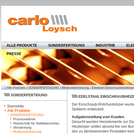
ALLE PRODUKTE
SONDERFERTIGUNG
INDUSTRIE
ELE
PRESSE
Alle Produkte
SONDERFERTIGUNG
Mediumsbeheizung
Edelstahl Einschraubheizkörp
SONDERFERTIGUNG
EDELSTAHL EINSCHRAUBHEI
Der Einschraub-Rohrheizkörper wurde s
Startseite
Spitälern entwickelt.
Alle Produkte
SONDERFERTIGUNG
Aufgabenstellung vom Kunden
Prozesswärme
Gesucht wurden Heizelemente zur Dam
Heiztechnik für Stahlwasserbau
Heizkörper sollten absolut frei von B
Vorwärmung
den zu sterilisierenden Produkten ko
Mediumsbeheizung