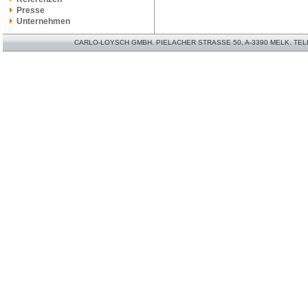
Presse
Unternehmen
CARLO-LOYSCH GMBH. PIELACHER STRASSE 50, A-3390 MELK. TELEFO