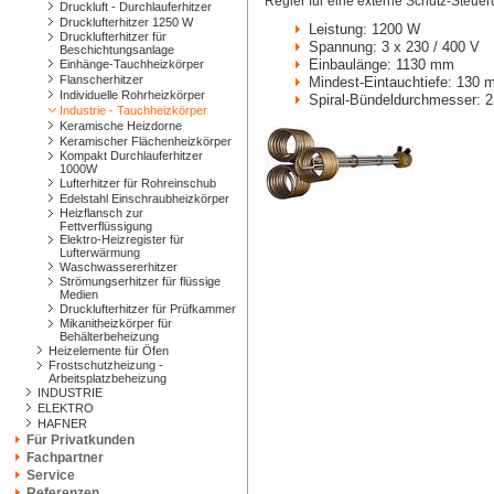
Regler für eine externe Schütz-Steuer
Druckluft - Durchlauferhitzer
Drucklufterhitzer 1250 W
Leistung: 1200 W
Drucklufterhitzer für
Spannung: 3 x 230 / 400 V
Beschichtungsanlage
Einbaulänge: 1130 mm
Einhänge-Tauchheizkörper
Flanscherhitzer
Mindest-Eintauchtiefe: 130
Individuelle Rohrheizkörper
Spiral-Bündeldurchmesser:
Industrie - Tauchheizkörper
Keramische Heizdorne
Keramischer Flächenheizkörper
Kompakt Durchlauferhitzer
1000W
Lufterhitzer für Rohreinschub
Edelstahl Einschraubheizkörper
Heizflansch zur
Fettverflüssigung
Elektro-Heizregister für
Lufterwärmung
Waschwassererhitzer
Strömungserhitzer für flüssige
Medien
Drucklufterhitzer für Prüfkammer
Mikanitheizkörper für
Behälterbeheizung
Heizelemente für Öfen
Frostschutzheizung -
Arbeitsplatzbeheizung
INDUSTRIE
ELEKTRO
HAFNER
Für Privatkunden
Fachpartner
Service
Referenzen