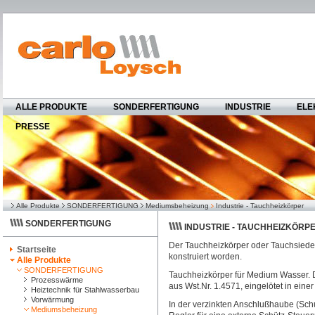
ALLE PRODUKTE
SONDERFERTIGUNG
INDUSTRIE
ELE
PRESSE
Alle Produkte
SONDERFERTIGUNG
Mediumsbeheizung
Industrie - Tauchheizkörper
SONDERFERTIGUNG
INDUSTRIE - TAUCHHEIZKÖRP
Der Tauchheizkörper oder Tauchsieder
Startseite
konstruiert worden.
Alle Produkte
SONDERFERTIGUNG
Tauchheizkörper für Medium Wasser. D
Prozesswärme
aus Wst.Nr. 1.4571, eingelötet in ein
Heiztechnik für Stahlwasserbau
Vorwärmung
In der verzinkten Anschlußhaube (Schu
Mediumsbeheizung