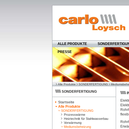
ALLE PRODUKTE
SONDERFERTIGU
PRESSE
Alle Produkte
SONDERFERTIGUNG
Mediumsbehe
SONDERFERTIGUNG
I
Elekt
Startseite
Elekt
Alle Produkte
Rohrh
SONDERFERTIGUNG
flexi
Prozesswärme
Heiztechnik für Stahlwasserbau
Rohrh
Vorwärmung
Erwär
Mediumsbeheizung