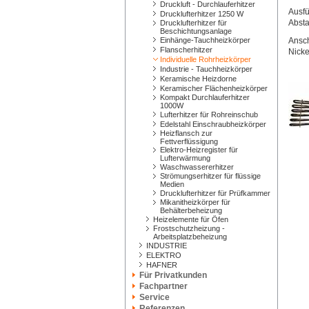
Druckluft - Durchlauferhitzer
Ausfü
Drucklufterhitzer 1250 W
Absta
Drucklufterhitzer für
Beschichtungsanlage
Einhänge-Tauchheizkörper
Ansch
Flanscherhitzer
Nicke
Individuelle Rohrheizkörper
Industrie - Tauchheizkörper
Keramische Heizdorne
Keramischer Flächenheizkörper
Kompakt Durchlauferhitzer
1000W
Lufterhitzer für Rohreinschub
Edelstahl Einschraubheizkörper
Heizflansch zur
Fettverflüssigung
Elektro-Heizregister für
Lufterwärmung
Waschwassererhitzer
Strömungserhitzer für flüssige
Medien
Drucklufterhitzer für Prüfkammer
Mikanitheizkörper für
Behälterbeheizung
Heizelemente für Öfen
Frostschutzheizung -
Arbeitsplatzbeheizung
INDUSTRIE
ELEKTRO
HAFNER
Für Privatkunden
Fachpartner
Service
Referenzen