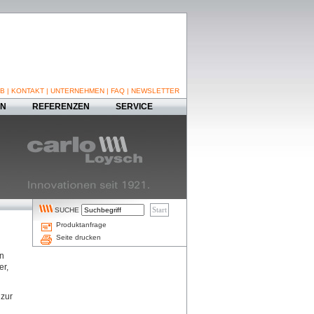
B
|
KONTAKT
|
UNTERNEHMEN
|
FAQ
|
NEWSLETTER
EN
REFERENZEN
SERVICE
SUCHE
Produktanfrage
Seite drucken
en
er,
 zur