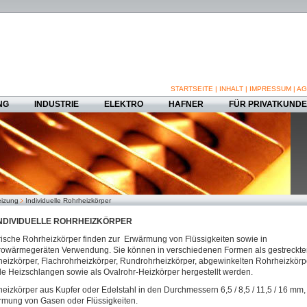
STARTSEITE
|
INHALT
|
IMPRESSUM
|
AG
NG
INDUSTRIE
ELEKTRO
HAFNER
FÜR PRIVATKUND
izung
Individuelle Rohrheizkörper
NDIVIDUELLE ROHRHEIZKÖRPER
rische Rohrheizkörper finden zur Erwärmung von Flüssigkeiten sowie in
rowärmegeräten Verwendung. Sie können in verschiedenen Formen als gestreckt
eizkörper, Flachrohrheizkörper, Rundrohrheizkörper, abgewinkelten Rohrheizkörp
ble Heizschlangen sowie als Ovalrohr-Heizkörper hergestellt werden.
eizkörper aus Kupfer oder Edelstahl in den Durchmessern 6,5 / 8,5 / 11,5 / 16 mm,
mung von Gasen oder Flüssigkeiten.