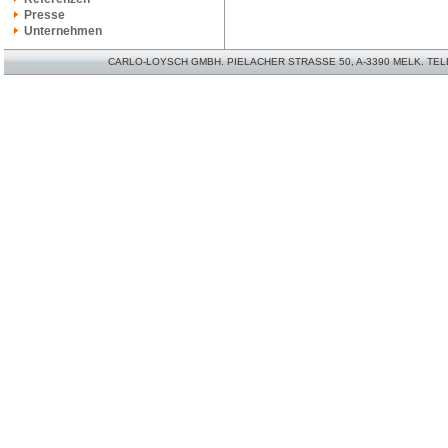
Presse
Unternehmen
CARLO-LOYSCH GMBH. PIELACHER STRASSE 50, A-3390 MELK. TELEFO