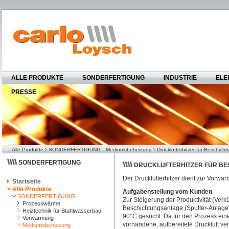
ALLE PRODUKTE
SONDERFERTIGUNG
INDUSTRIE
ELE
PRESSE
Alle Produkte
SONDERFERTIGUNG
Mediumsbeheizung
Drucklufterhitzer für Beschich
SONDERFERTIGUNG
DRUCKLUFTERHITZER FÜR B
Der Drucklufterhitzer dient zur Vorwä
Startseite
Alle Produkte
Aufgabenstellung vom Kunden
SONDERFERTIGUNG
Zur Steigerung der Produktivität (Ver
Prozesswärme
Beschichtungsanlage (Sputter-Anlage
Heiztechnik für Stahlwasserbau
90°C gesucht. Da für den Prozess eine 
Vorwärmung
vorhandene, aufbereitete Druckluft v
Mediumsbeheizung