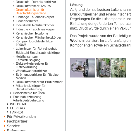
Druckluft - Durchlauferhitzer
Lösung
Drucklufterhitzer 1250 W
Aufgrund der stoßweisen Luftentnahme
Drucklufterhitzer für
Beschichtungsanlage
Druckluftspeicher und einem integrier
Einhänge-Tauchheizkörper
Regelungen für die Lufttemperatur und
Flanscherhitzer
Einhaltung der geforderten Temperatur
Individuelle Rohrheizkörper
max. Druck wurde durch einen Vakuum
Industrie - Tauchheizkörper
Keramische Heizdorne
Das Projekt wurde von der Besichtigun
Keramischer Flächenheizkörper
Wochen
realisiert. Im Lieferumfang e
Kompakt Durchlauferhitzer
1000W
Komponenten sowie ein Schaltschrank
Lufterhitzer für Rohreinschub
Edelstahl Einschraubheizkörper
Heizflansch zur
Fettverflüssigung
Elektro-Heizregister für
Lufterwärmung
Waschwassererhitzer
Strömungserhitzer für flüssige
Medien
Drucklufterhitzer für Prüfkammer
Mikanitheizkörper für
Behälterbeheizung
Heizelemente für Öfen
Frostschutzheizung -
Arbeitsplatzbeheizung
INDUSTRIE
ELEKTRO
HAFNER
Für Privatkunden
Fachpartner
Service
Referenzen