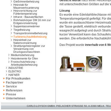
Gesucht wurde
nach einer Heizkompon
Gießrinnenbeheizung
mit unterschiedlichen Größen auf die
Heizstab für
Mauerwerksanierung
Lösung
Heizvorrichtung zur
Fühlertemperierung
Es wurde eine Edelstahlblechtasse m
Infrarot - Bausatzflächen
Temperaturregelgerät gefertigt. Für d
Rohrheizkörper DM 16 mm zur
wurde ein austauschbarer Heizeinsatz k
Erdgasvorwärmung
Suppentassenwärmer
die Tasse gestellt, elektrisch verbun
Tiegelheizung
waagrecht aufgelegt und durch Strahl
Transporttrommelbeheizung
kurzer Verweilzeit kann das Schaufe
Turbinenschaufelbeheizung
werden. Die erforderliche Nachabkühl
Heizeinheit zur
Nabenvorwärmung
Das Projekt wurde
innerhalb von 6 
Strahlungsheizregister zur
Vorwärmung von
Druckgussmaschinen
Mediumsbeheizung
Heizelemente für Öfen
Frostschutzheizung -
Arbeitsplatzbeheizung
INDUSTRIE
ELEKTRO
HAFNER
Für Privatkunden
Fachpartner
Service
Referenzen
Presse
Unternehmen
CARLO-LOYSCH GMBH. PIELACHER STRASSE 50, A-3390 MELK. TELEFO