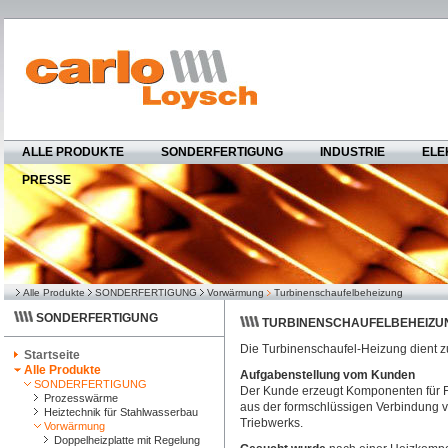
ALLE PRODUKTE
SONDERFERTIGUNG
INDUSTRIE
ELE
PRESSE
Alle Produkte
SONDERFERTIGUNG
Vorwärmung
Turbinenschaufelbeheizung
SONDERFERTIGUNG
TURBINENSCHAUFELBEHEIZU
Die Turbinenschaufel-Heizung dient 
Startseite
Alle Produkte
Aufgabenstellung vom Kunden
SONDERFERTIGUNG
Der Kunde erzeugt Komponenten für Fl
Prozesswärme
aus der formschlüssigen Verbindung v
Heiztechnik für Stahlwasserbau
Triebwerks.
Vorwärmung
Doppelheizplatte mit Regelung