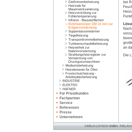
Gießrinnenbeheizung
bei R
Heizstab für
Feuch
Mauerwerksanierung
Heizu
Heizvorrichtung zur
Funkt
Fühlertemperierung
Infrarot - Bausatzflächen
Lösu
Rohrheizkörper DM 16 mm zur
Erdgasvorwärmung
Nach 
Suppentassenwärmer
vorzu
Tiegelheizung
beeng
Transporttrommelbeheizung
großt
Turbinenschaufelbeheizung
an d
Heizeinheit zur
Nabenvorwärmung
Strahlungsheizregister zur
Die L
Vorwärmung von
Druckgussmaschinen
Mediumsbeheizung
Heizelemente für Öfen
Frostschutzheizung -
Arbeitsplatzbeheizung
INDUSTRIE
ELEKTRO
HAFNER
Für Privatkunden
Fachpartner
Service
Referenzen
Presse
Unternehmen
CARLO-LOYSCH GMBH. PIELACHER