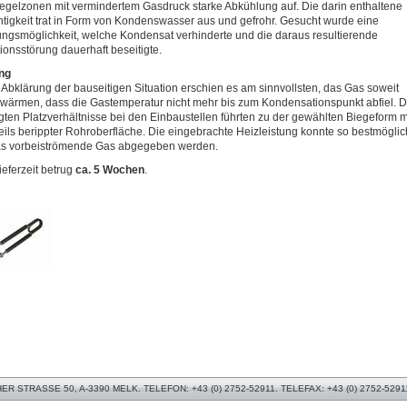
egelzonen mit vermindertem Gasdruck starke Abkühlung auf. Die darin enthaltene
tigkeit trat in Form von Kondenswasser aus und gefrohr. Gesucht wurde eine
ngsmöglichkeit, welche Kondensat verhinderte und die daraus resultierende
ionsstörung dauerhaft beseitigte.
ng
Abklärung der bauseitigen Situation erschien es am sinnvollsten, das Gas soweit
wärmen, dass die Gastemperatur nicht mehr bis zum Kondensationspunkt abfiel. D
ten Platzverhältnisse bei den Einbaustellen führten zu der gewählten Biegeform m
eils berippter Rohroberfläche. Die eingebrachte Heizleistung konnte so bestmöglic
as vorbeiströmende Gas abgegeben werden.
ieferzeit betrug
ca. 5 Wochen
.
 STRASSE 50, A-3390 MELK. TELEFON: +43 (0) 2752-52911. TELEFAX: +43 (0) 2752-5291