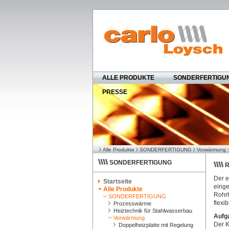
ALLE PRODUKTE
SONDERFERTIGU
PRESSE
Alle Produkte
SONDERFERTIGUNG
Vorwärmung
SONDERFERTIGUNG
R
Der e
Startseite
einge
Alle Produkte
Rohrh
SONDERFERTIGUNG
flexi
Prozesswärme
Heiztechnik für Stahlwasserbau
Aufg
Vorwärmung
Der K
Doppelheizplatte mit Regelung