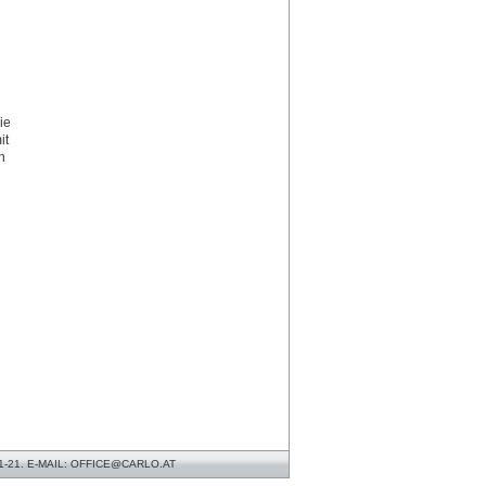
ie
it
h
1-21. E-MAIL: OFFICE@CARLO.AT