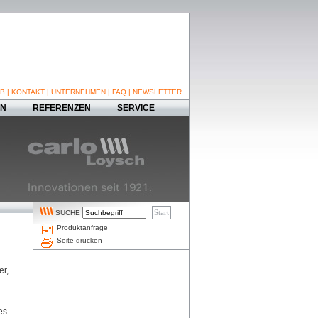
B
|
KONTAKT
|
UNTERNEHMEN
|
FAQ
|
NEWSLETTER
EN
REFERENZEN
SERVICE
SUCHE
Produktanfrage
Seite drucken
er,
es