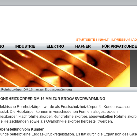
STARTSEITE
|
INHALT
|
IMPRESSUM
|
AG
NG
INDUSTRIE
ELEKTRO
HAFNER
FÜR PRIVATKUND
Rohrheizkörper DM 16 mm zur Erdgasvorwärmung
OHRHEIZKÖRPER DM 16 MM ZUR ERDGASVORWÄRMUNG
lektrische Rohrheizkörper wurde als Frostschutzheizkörper für Kondenswasser
setzt. Die Heizkörper können in verschiedenen Formen als gestreckten
eizkörper, Flachrohrheizkörper, Rundrohrheizkörper, abgewinkelten Rohrheizkörp
ble Heizschlangen sowie als Ovalrohr-Heizkörper hergestellt werden.
abenstellung vom Kunden
unde betreibt eine Erdgas-Druckregelstation. Es trat durch die Expansion des Gas