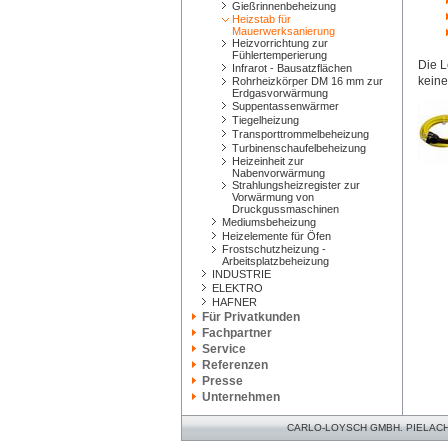
Gießrinnenbeheizung
Heizstab für
Mauerwerksanierung
Heizvorrichtung zur
Fühlertemperierung
Die L
Infrarot - Bausatzflächen
keine
Rohrheizkörper DM 16 mm zur
Erdgasvorwärmung
Suppentassenwärmer
Tiegelheizung
Transporttrommelbeheizung
Turbinenschaufelbeheizung
Heizeinheit zur
Nabenvorwärmung
Strahlungsheizregister zur
Vorwärmung von
Druckgussmaschinen
Mediumsbeheizung
Heizelemente für Öfen
Frostschutzheizung -
Arbeitsplatzbeheizung
INDUSTRIE
ELEKTRO
HAFNER
Für Privatkunden
Fachpartner
Service
Referenzen
Presse
Unternehmen
CARLO-LOYSCH GMBH. PIELACHER