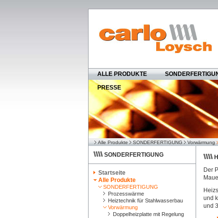
ALLE PRODUKTE
SONDERFERTIGU
PRESSE
Alle Produkte
SONDERFERTIGUNG
Vorwärmung
SONDERFERTIGUNG
H
Der P
Startseite
Mauer
Alle Produkte
SONDERFERTIGUNG
Heizs
Prozesswärme
und k
Heiztechnik für Stahlwasserbau
und 3
Vorwärmung
Doppelheizplatte mit Regelung