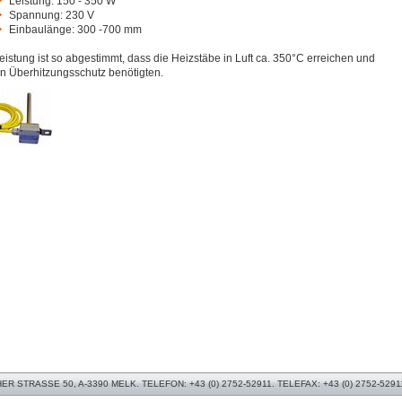
Leistung: 150 - 350 W
Spannung: 230 V
Einbaulänge: 300 -700 mm
eistung ist so abgestimmt, dass die Heizstäbe in Luft ca. 350°C erreichen und
n Überhitzungsschutz benötigten.
 STRASSE 50, A-3390 MELK. TELEFON: +43 (0) 2752-52911. TELEFAX: +43 (0) 2752-5291