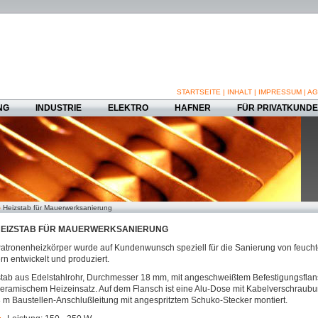
STARTSEITE
|
INHALT
|
IMPRESSUM
|
AG
NG
INDUSTRIE
ELEKTRO
HAFNER
FÜR PRIVATKUND
Heizstab für Mauerwerksanierung
EIZSTAB FÜR MAUERWERKSANIERUNG
atronenheizkörper wurde auf Kundenwunsch speziell für die Sanierung von feuch
n entwickelt und produziert.
tab aus Edelstahlrohr, Durchmesser 18 mm, mit angeschweißtem Befestigungsfla
eramischem Heizeinsatz. Auf dem Flansch ist eine Alu-Dose mit Kabelverschraub
 m Baustellen-Anschlußleitung mit angespritztem Schuko-Stecker montiert.