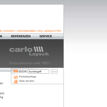
B
|
KONTAKT
|
UNTERNEHMEN
|
FAQ
|
NEWSLETTER
EN
REFERENZEN
SERVICE
SUCHE
Produktanfrage
Seite drucken
ten
nsch
ung