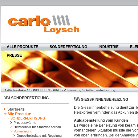
ALLE PRODUKTE
SONDERFERTIGUNG
INDUSTRIE
ELE
PRESSE
Alle Produkte
SONDERFERTIGUNG
Vorwärmung
Gießrinnenbeheizung
SONDERFERTIGUNG
GIESSRINNENBEHEIZUNG
Die Giessrinnenbeheizung dient zur T
Startseite
Heizkörper verhindert das Abkühlen
Alle Produkte
SONDERFERTIGUNG
Aufgabenstellung vom Kunden
Prozesswärme
Es wurde eine Beheizung von keramis
Heiztechnik für Stahlwasserbau
vorhandenen Situation musste die Vorr
Vorwärmung
von oben erbringen. Bei der Analyse vo
Doppelheizplatte mit Regelung