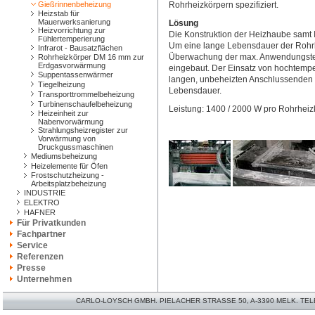
Gießrinnenbeheizung
Rohrheizkörpern spezifiziert.
Heizstab für
Mauerwerksanierung
Lösung
Heizvorrichtung zur
Die Konstruktion der Heizhaube samt 
Fühlertemperierung
Um eine lange Lebensdauer der Rohrh
Infrarot - Bausatzflächen
Überwachung der max. Anwendungste
Rohrheizkörper DM 16 mm zur
Erdgasvorwärmung
eingebaut. Der Einsatz von hochtemp
Suppentassenwärmer
langen, unbeheizten Anschlussenden f
Tiegelheizung
Lebensdauer.
Transporttrommelbeheizung
Turbinenschaufelbeheizung
Leistung: 1400 / 2000 W pro Rohrheiz
Heizeinheit zur
Nabenvorwärmung
Strahlungsheizregister zur
Vorwärmung von
Druckgussmaschinen
Mediumsbeheizung
Heizelemente für Öfen
Frostschutzheizung -
Arbeitsplatzbeheizung
INDUSTRIE
ELEKTRO
HAFNER
Für Privatkunden
Fachpartner
Service
Referenzen
Presse
Unternehmen
CARLO-LOYSCH GMBH. PIELACHER STRASSE 50, A-3390 MELK. TELEFO